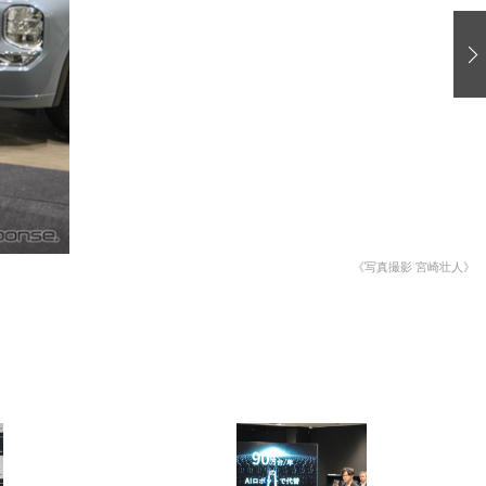
愛車 File
ストップ！不具合修理＆粗悪修理
洗車
コーティング
防錆
ーメーカー「旧車」関連プロジェクト
プロショップ検索
《写真撮影 宮崎壮人》
コラム
イベントレポート