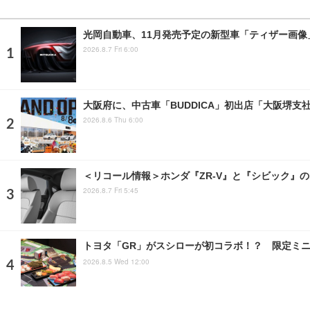
光岡自動車、11月発売予定の新型車「ティザー画
2026.8.7 Fri 6:00
大阪府に、中古車「BUDDICA」初出店「大阪堺支
2026.8.6 Thu 6:00
＜リコール情報＞ホンダ『ZR-V』と『シビック』の
2026.8.7 Fri 5:45
トヨタ「GR」がスシローが初コラボ！？ 限定ミ
2026.8.5 Wed 12:00