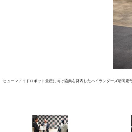
注目の記事
ショップレポート
ディテイリング
自動車豆知識
ディテイリング
鈑金・塗装
鈑金・塗装
ヘッドライト磨き
小キズ直し
特集記事
フィルム・ラッピング
ストップ 不具合修理＆粗悪修理
ショップ紹介
コラム
ショップレポート
レストア
カーメーカー「旧車」関連プロジェク
イベント
ヒューマノイドロボット量産に向け協業を発表したハイランダーズ増岡宏哉
インタビュー
イベント告知