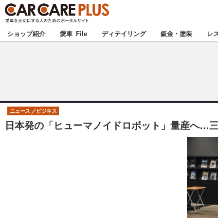
★カーケアプラス
ショップ紹介
愛車 File
ディテイリング
鈑金・塗装
レ
北海道
北関東
ニュース
ビジネス
日本発の「ヒューマノイドロボット」量産へ…三菱
甲信越
東海
中国
九州