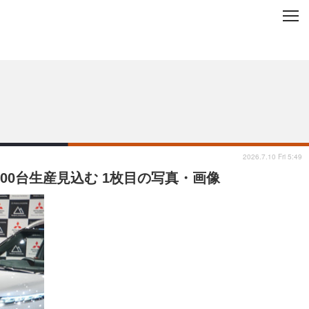
C
L
O
ップを地域から探す
S
E
2026.7.10 Fri 5:49
00台生産見込む 1枚目の写真・画像