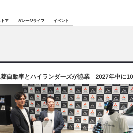
認定★
厳選プロショ
ストア
ガレージライフ
イベント
東北
南関東
自動車とハイランダーズが協業 2027年中に10
北陸
関西
四国
沖縄