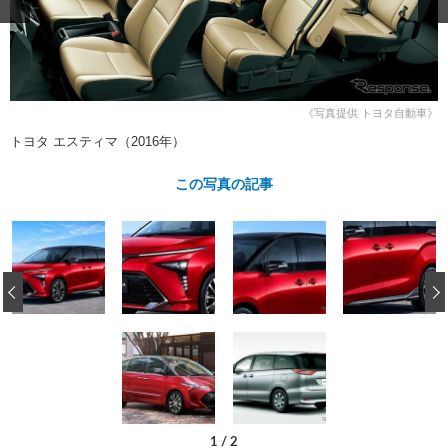
ショップレポート
愛車 File
ディテイリング
自動車豆知識
ストップ！不具合修理＆粗悪修理
ディテイリング
洗車
鈑金・塗装
鈑金・塗装
ヘッドライト磨き
コーティング
小キズ直し
防錆
特集記事
《写真提供 トヨタ自動車》
フィルム・ラッピング
ストップ 不具合修理＆粗悪修理
カーメーカー「旧車」関連プロジェ
ショップ紹介
トヨタ エスティマ（2016年）
クト
ショップレポート
プロショップ検索
レストア
この写真の記事
コラム
カーメーカー「旧車」関連プロジ
コラム
イベント
ェクト
インタビュー
イベント告知
イベントレポート
‹
1
/
2