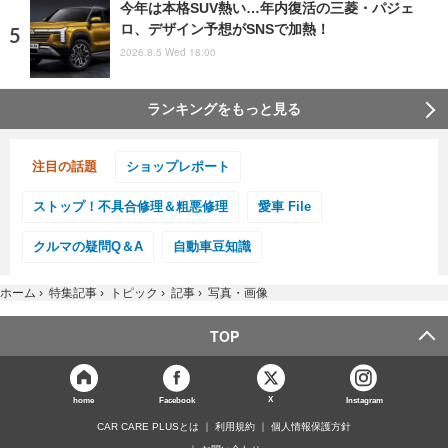
今年は本格SUV熱い…年内復活の三菱・パジェ
ロ、デザイン予想がSNSで加熱！
2026.8.5 Wed 18:00
ランキングをもっと見る
注目の話題
ショップレポート
ストップ！不具合修理＆粗悪修理
愛車 File
クルマの疑問Q＆A
自動車豆知識
ホーム
›
特集記事
›
トピック
›
記事
›
写真・画像
TOP
X
home
Facebook
Instagram
CAR CARE PLUSとは
利用規約
個人情報保護方針