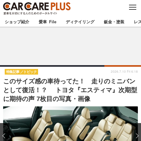
C
L
O
★カーケアプラス認定★
厳選プロショップを地域から探す
S
ショップ紹介
愛車 File
ディテイリング
鈑金・塗装
レ
E
北海道
東北
北関東
南関東
甲信越
北陸
2026.7.10 Fri 6:18
特集記事
トピック
このサイズ感の車待ってた！ 走りのミニバン
東海
関西
として復活！？ トヨタ『エスティマ』次期型
に期待の声 7枚目の写真・画像
中国
四国
九州
沖縄
注目の記事