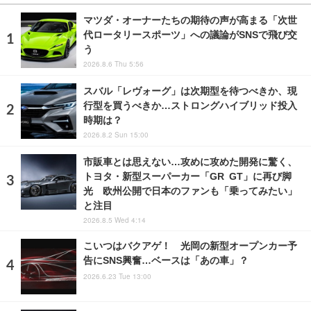
マツダ・オーナーたちの期待の声が高まる「次世
代ロータリースポーツ」への議論がSNSで飛び交
う
2026.8.6 Thu 5:56
スバル「レヴォーグ」は次期型を待つべきか、現
行型を買うべきか…ストロングハイブリッド投入
時期は？
2026.8.2 Sun 15:00
市販車とは思えない…攻めに攻めた開発に驚く、
トヨタ・新型スーパーカー「GR GT」に再び脚
光 欧州公開で日本のファンも「乗ってみたい」
と注目
2026.8.5 Wed 4:14
こいつはバクアゲ！ 光岡の新型オープンカー予
告にSNS興奮…ベースは「あの車」？
2026.6.23 Tue 13:00