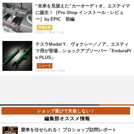
“未来を見据えた”カーオーディオ、エスティマ
に誕生！［Pro Shop インストール・レビュ
ー］by EPIC 前編
特集記事
2025.5.7 Wed 11:00
テスラModel Y、ヴォクシー／ノア、エスティ
マ用が登場…ショックアブソーバー「EnduraPr
o PLUS」
ニュース
2023.3.12 Sun 15:00
編集部オススメ情報
愛車を任せられる！ プロショップ訪問レポート