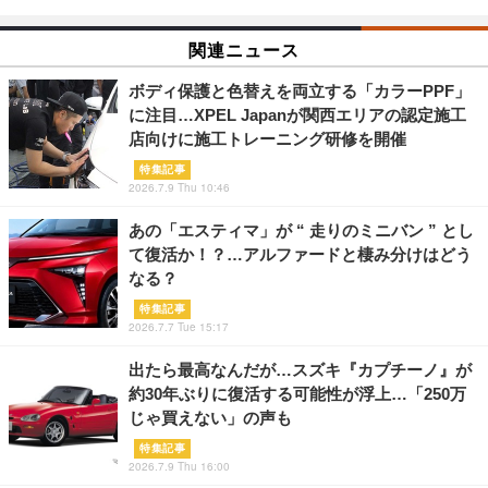
関連ニュース
ボディ保護と色替えを両立する「カラーPPF」
に注目…XPEL Japanが関西エリアの認定施工
店向けに施工トレーニング研修を開催
特集記事
2026.7.9 Thu 10:46
あの「エスティマ」が “ 走りのミニバン ” とし
て復活か！？…アルファードと棲み分けはどう
なる？
特集記事
2026.7.7 Tue 15:17
出たら最高なんだが…スズキ『カプチーノ』が
約30年ぶりに復活する可能性が浮上…「250万
じゃ買えない」の声も
特集記事
2026.7.9 Thu 16:00