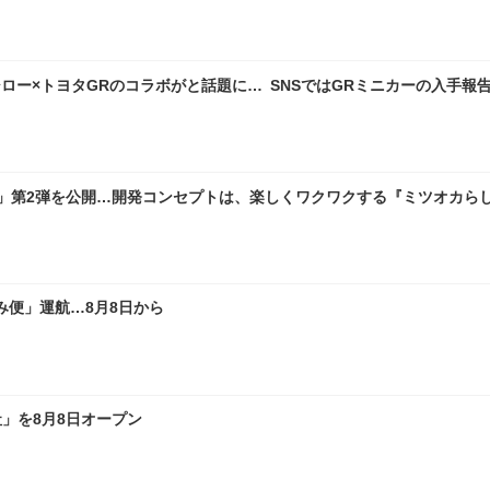
ロー×トヨタGRのコラボがと話題に… SNSではGRミニカーの入手報
像」第2弾を公開…開発コンセプトは、楽しくワクワクする『ミツオカら
便」運航…8月8日から
社」を8月8日オープン