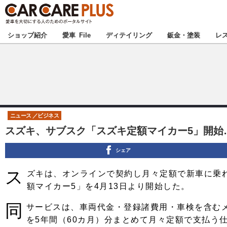
★カーケアプラス
ショップ紹介
愛車 File
ディテイリング
鈑金・塗装
レ
北海道
北関東
ニュース
ビジネス
スズキ、サブスク「スズキ定額マイカー5」開始
甲信越
シェア
東海
ス
ズキは、オンラインで契約し月々定額で新車に乗
中国
額マイカー5」を4月13日より開始した。
同
サービスは、車両代金・登録諸費用・車検を含む
九州
を5年間（60カ月）分まとめて月々定額で支払う