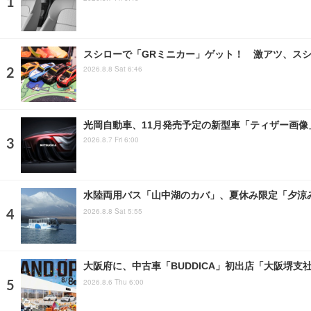
スシローで「GRミニカー」ゲット！ 激アツ、スシ
2026.8.8 Sat 6:46
光岡自動車、11月発売予定の新型車「ティザー画
2026.8.7 Fri 6:00
水陸両用バス「山中湖のカバ」、夏休み限定「夕涼み
2026.8.8 Sat 5:55
大阪府に、中古車「BUDDICA」初出店「大阪堺支
2026.8.6 Thu 6:00