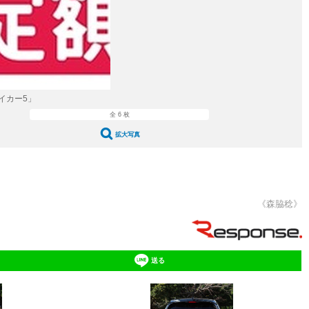
愛車 File
ストップ！不具合修理＆粗悪修理
洗車
コーティング
防錆
イカー5」
全 6 枚
ーメーカー「旧車」関連プロジェクト
拡大写真
プロショップ検索
コラム
《森脇稔》
イベントレポート
送る