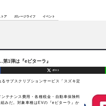
認定★
厳選プロショ
ストア
ガレージライフ
イベント
東北
南関東
…第1弾は『eビターラ』
北陸
ポスト
関西
れるサブスクリプションサービス「スズキ定
四国
メンテナンス費用・各種税金・自動車保険料
沖縄
仕組みだ。対象車種はEVの『eビターラ』か