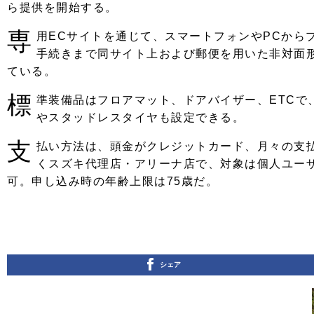
ら提供を開始する。
注目の記事
専
用ECサイトを通じて、スマートフォンやPCから
ショップレポート
ディテイリング
手続きまで同サイト上および郵便を用いた非対面形
自動車豆知識
ディテイリング
鈑金・塗装
ている。
鈑金・塗装
ヘッドライト磨き
小キズ直し
特集記事
標
準装備品はフロアマット、ドアバイザー、ETCで
やスタッドレスタイヤも設定できる。
フィルム・ラッピング
ストップ 不具合修理＆粗悪修理
ショップ紹介
支
払い方法は、頭金がクレジットカード、月々の支
コラム
ショップレポート
レストア
くスズキ代理店・アリーナ店で、対象は個人ユー
可。申し込み時の年齢上限は75歳だ。
カーメーカー「旧車」関連プロジェク
イベント
インタビュー
イベント告知
シェア