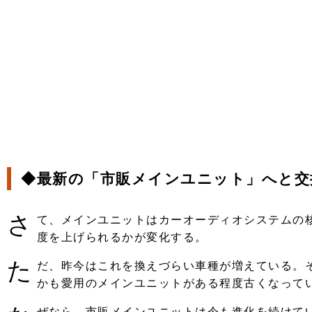
注目の記事
ショップレポート
ディテイリング
自動車豆知識
ディテイリング
鈑金・塗装
鈑金・塗装
ヘッドライト磨き
小キズ直し
特集記事
フィルム・ラッピング
ストップ 不具合修理＆粗悪修理
ショップ紹介
コラム
ショップレポート
レストア
◆最新の「市販メインユニット」へと交
カーメーカー「旧車」関連プロジェク
イベント
インタビュー
イベント告知
さ
て、メインユニットはカーオーディオシステムの
度を上げられるかが変化する。
た
だ、昨今はこれを換えづらい車種が増えている。
かも愛用のメインユニットがある程度古くなって
ぜなら、市販メインユニットは今も進化を続けて