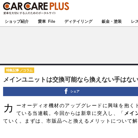
★カーケアプラス
ショップ紹介
愛車 File
ディテイリング
鈑金・塗装
レ
北海道
北関東
特集記事
コラム
メインユニットは交換可能なら換えない手はない
甲信越
シェア
東海
カ
ーオーディオ機材のアップグレードに興味を抱く
中国
ている当連載。今回からは新章に突入し、「
メイ
ていく。まずは、市販品へと換えるメリットについて解
九州