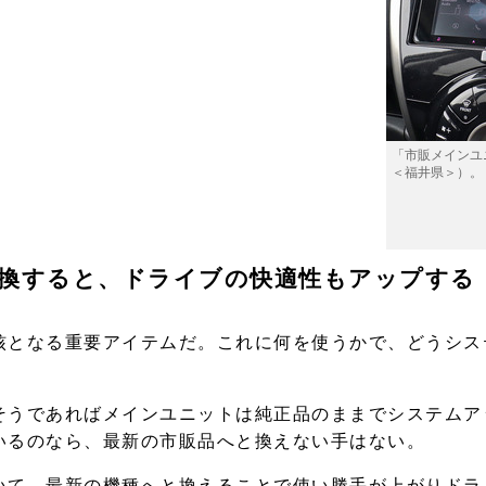
「市販メインユ
＜福井県＞）。
カ
換すると、ドライブの快適性もアップする
ト
核となる重要アイテムだ。これに何を使うかで、どうシス
そうであればメインユニットは純正品のままでシステムア
いるのなら、最新の市販品へと換えない手はない。
いて、最新の機種へと換えることで使い勝手が上がりドラ