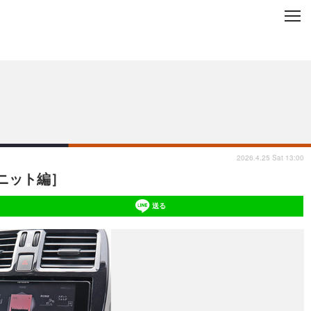
C
L
O
ップを地域から探す
S
E
2026.4.25 Sat 13:00
ニット編］
送る