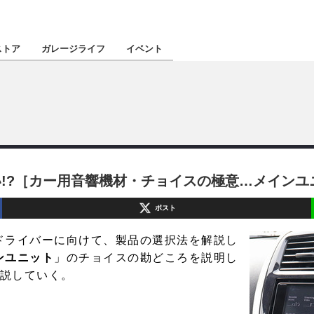
認定★
厳選プロショ
ストア
ガレージライフ
イベント
東北
南関東
!?［カー用音響機材・チョイスの極意…メインユ
北陸
ポスト
関西
ドライバーに向けて、製品の選択法を解説し
四国
ンユニット
」のチョイスの勘どころを説明し
説していく。
沖縄