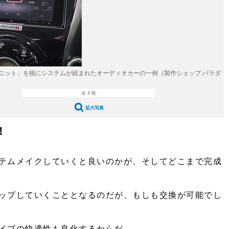
愛車 File
ストップ！不具合修理＆粗悪修理
洗車
コーティング
防錆
ニット」を核にシステムが組まれたオーディオカーの一例（製作ショップ:パラダ
ーメーカー「旧車」関連プロジェクト
全 4 枚
拡大写真
プロショップ検索
！
コラム
イベントレポート
テムメイクしていくと良いのかが、そしてどこまで完成
ップしていくこととなるのだが、もしも交換が可能でし
イブの快適性も良化するからだ。