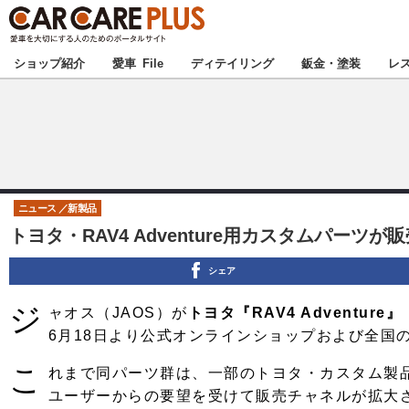
★カーケアプラス
ショップ紹介
愛車 File
ディテイリング
鈑金・塗装
レ
北海道
北関東
ニュース
新製品
トヨタ・RAV4 Adventure用カスタムパー
甲信越
シェア
東海
ジ
ャオス（JAOS）が
トヨタ『RAV4 Adventure』
中国
6月18日より公式オンラインショップおよび全国
こ
れまで同パーツ群は、一部のトヨタ・カスタム製
九州
ユーザーからの要望を受けて販売チャネルが拡大