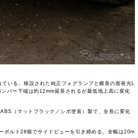
れている。移設された純正フォグランプと横長の面発光L
バンパー下端は約12mm延長されるが最低地上高に変化
はABS（マットブラック／シボ塗装）製で、全長に変化
ーボルト28個でサイドビューを引き締める。全幅は20m