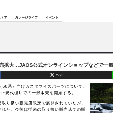
認定★
厳選プロショ
ストア
ガレージライフ
イベント
東北
南関東
ツが販売拡大…JAOS公式オンラインショップなどで一
北陸
ポスト
関西
（60系）向けカスタマイズパーツについて、
四国
の正規代理店での一般販売を開始する。
品取り扱い販売店限定で展開されていたが、
沖縄
された。今後は従来の取り扱い販売店での販