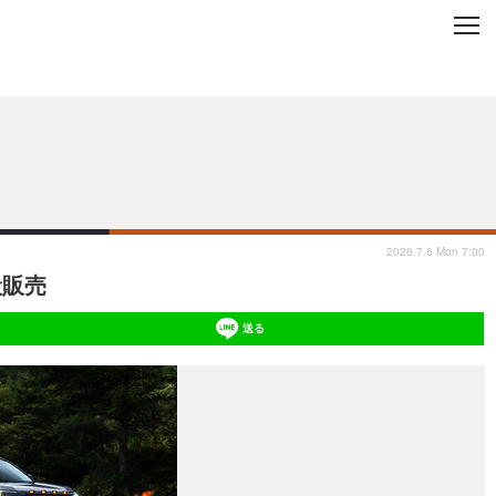
C
L
O
ップを地域から探す
S
E
2026.7.6 Mon 7:00
般販売
送る