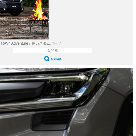
愛車 File
ストップ！不具合修理＆粗悪修理
洗車
コーティング
防錆
RAV4 Adventure』用カスタムパーツ
全 16 枚
ーメーカー「旧車」関連プロジェクト
拡大写真
プロショップ検索
コラム
イベントレポート