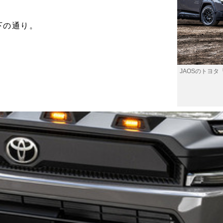
下の通り。
JAOSのトヨタ『
カ
ト