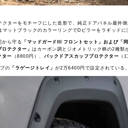
テクターをモチーフにした造形で、純正ドアパネル最外側
はマットブラックのカラーリングでDピラーをラギッドに演
泥から守る
「マッドガードIII フロントセット」および「
プロテクター」
はカーボン調とジオメトリック柄の2種類が
クター
（8800円）、
バックドアスカッフプロテクター
（1
イプの
「ラゲージトレイ」
が2万6400円で設定されている