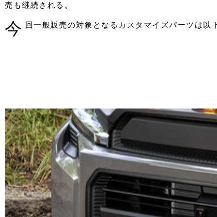
売も継続される。
注目の記事
今
回一般販売の対象となるカスタマイズパーツは以
ショップレポート
ディテイリング
自動車豆知識
ディテイリング
鈑金・塗装
鈑金・塗装
ヘッドライト磨き
小キズ直し
特集記事
フィルム・ラッピング
ストップ 不具合修理＆粗悪修理
ショップ紹介
コラム
ショップレポート
レストア
カーメーカー「旧車」関連プロジェク
イベント
インタビュー
イベント告知