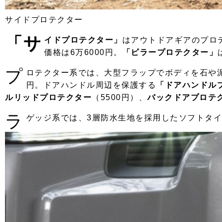
サイドプロテクター
「サ
イドプロテクター」
はアウトドアギアのプロ
価格は6万6000円。
「ピラープロテクター」
プ
ロテクター系では、大型フラップでボディを石や
円。ドアハンドル周辺を保護する
「ドアハンドル
ルリッドプロテクター
（5500円）、
バックドアプロテ
ラ
ゲッジ系では、3層防水生地を採用したソフトタ