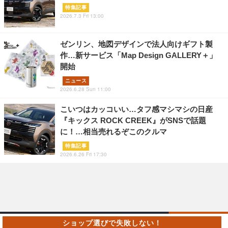
特集記事
2026.7.3 Fri 13:00
ゼンリン、地図デザインで法人向けギフト製
作…新サービス「Map Design GALLERY＋」
開始
ニュース
2026.6.28 Sun 11:00
こいつはカッコいい…タフ感マシマシの日産
『キックス ROCK CREEK』がSNSで話題
に！…相当売れるぞこのクルマ
特集記事
2026.6.26 Fri 17:30