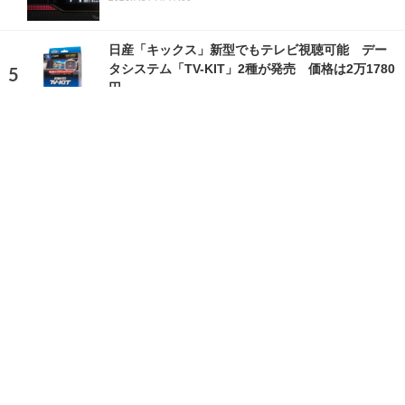
日産「キックス」新型でもテレビ視聴可能 デー
タシステム「TV-KIT」2種が発売 価格は2万1780
円
2026.8.7 Fri 8:00
ランキングをもっと見る
注目の話題
ショップレポート
ストップ！不具合修理＆粗悪修理
愛車 File
クルマの疑問Q＆A
自動車豆知識
ホーム
›
ニュース
›
新製品
›
記事
›
写真・画像
TOP