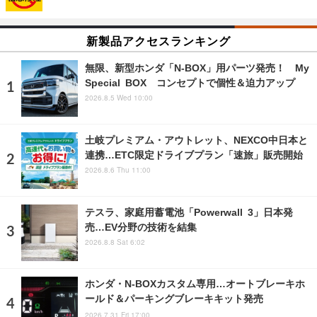
新製品アクセスランキング
無限、新型ホンダ「N-BOX」用パーツ発売！ My
Special BOX コンセプトで個性＆迫力アップ
2026.8.5 Wed 10:00
土岐プレミアム・アウトレット、NEXCO中日本と
連携…ETC限定ドライブプラン「速旅」販売開始
2026.8.6 Thu 11:00
テスラ、家庭用蓄電池「Powerwall 3」日本発
売…EV分野の技術を結集
2026.8.8 Sat 6:02
ホンダ・N-BOXカスタム専用…オートブレーキホ
ールド＆パーキングブレーキキット発売
2026.7.31 Fri 17:00