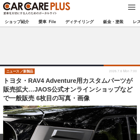
C
L
O
★カーケアプラス認定★
厳選プロショップを地域から探す
S
ショップ紹介
愛車 File
ディテイリング
鈑金・塗装
レ
E
北海道
東北
北関東
南関東
甲信越
北陸
2026.7.6 Mon 7:00
ニュース
新製品
トヨタ・RAV4 Adventure用カスタムパーツが
東海
関西
販売拡大…JAOS公式オンラインショップなど
で一般販売 6枚目の写真・画像
中国
四国
九州
沖縄
注目の記事