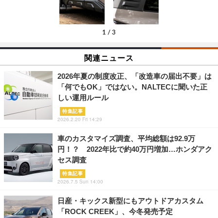
1
/
3
関連ニュース
2026年夏の制度改正、「改造車の届出不要」は
「何でもOK」ではない。NALTECに聞いた正
しい運用ルール
特集記事
2026.2.20 Fri 14:29
車のカスタマイズ調査、平均総額は92.9万
円！？ 2022年比で約40万円増加…ホンダアク
セス調査
特集記事
2026.7.5 Sun 14:00
日産・キックス新型にもアウトドアカスタム
「ROCK CREEK」、今冬発売予定