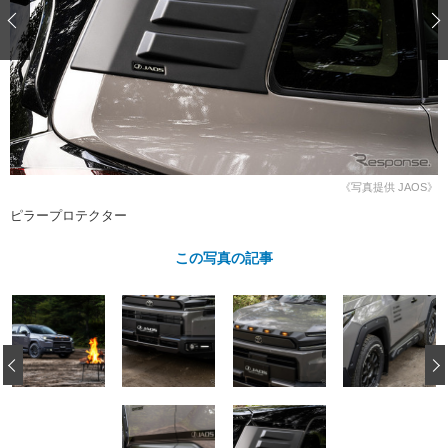
ショップレポート
愛車 File
ディテイリング
自動車豆知識
ストップ！不具合修理＆粗悪修理
ディテイリング
洗車
鈑金・塗装
鈑金・塗装
ヘッドライト磨き
コーティング
小キズ直し
防錆
特集記事
フィルム・ラッピング
ストップ 不具合修理＆粗悪修理
カーメーカー「旧車」関連プロジェ
ショップ紹介
クト
ショップレポート
プロショップ検索
レストア
《写真提供 JAOS》
コラム
ピラープロテクター
カーメーカー「旧車」関連プロジ
コラム
イベント
ェクト
インタビュー
この写真の記事
イベント告知
イベントレポート
‹