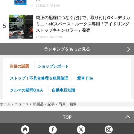
2026.8.7 Fri 8:00
純正の配線につなぐだけで、取り付けOK…デリカ
ミニ・eKスペース・ルークス専用「アイドリング
ストップキャンセラー」発売
2026.8.6 Thu 6:28
ランキングをもっと見る
注目の話題
ショップレポート
ストップ！不具合修理＆粗悪修理
愛車 File
クルマの疑問Q＆A
自動車豆知識
ホーム
›
ニュース
›
新製品
›
記事
›
写真・画像
TOP