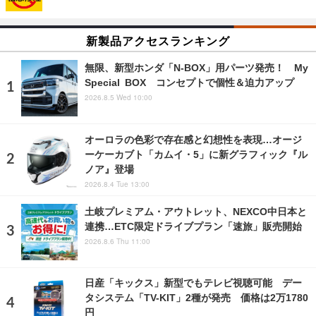
新製品アクセスランキング
無限、新型ホンダ「N-BOX」用パーツ発売！ My
Special BOX コンセプトで個性＆迫力アップ
2026.8.5 Wed 10:00
オーロラの色彩で存在感と幻想性を表現…オージ
ーケーカブト「カムイ・5」に新グラフィック『ル
ノア』登場
2026.8.4 Tue 13:00
土岐プレミアム・アウトレット、NEXCO中日本と
連携…ETC限定ドライブプラン「速旅」販売開始
2026.8.6 Thu 11:00
日産「キックス」新型でもテレビ視聴可能 デー
タシステム「TV-KIT」2種が発売 価格は2万1780
円