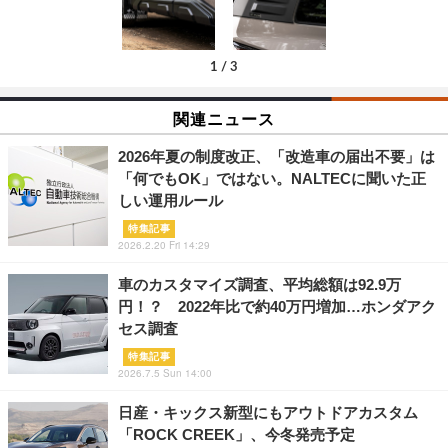
1
/
3
関連ニュース
2026年夏の制度改正、「改造車の届出不要」は
「何でもOK」ではない。NALTECに聞いた正
しい運用ルール
特集記事
2026.2.20 Fri 14:29
車のカスタマイズ調査、平均総額は92.9万
円！？ 2022年比で約40万円増加…ホンダアク
セス調査
特集記事
2026.7.5 Sun 14:00
日産・キックス新型にもアウトドアカスタム
「ROCK CREEK」、今冬発売予定