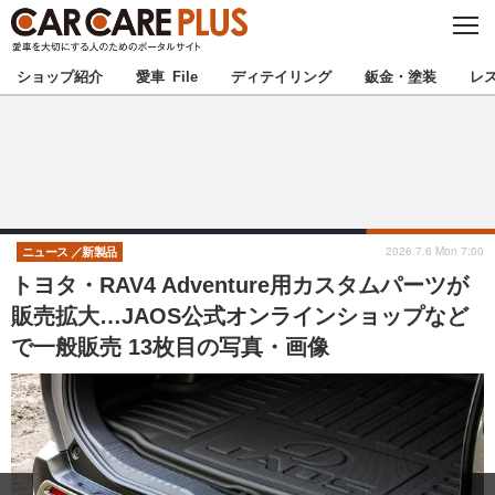
C
L
O
★カーケアプラス認定★
厳選プロショップを地域から探す
S
ショップ紹介
愛車 File
ディテイリング
鈑金・塗装
レ
E
北海道
東北
北関東
南関東
甲信越
北陸
2026.7.6 Mon 7:00
ニュース
新製品
トヨタ・RAV4 Adventure用カスタムパーツが
東海
関西
販売拡大…JAOS公式オンラインショップなど
で一般販売 13枚目の写真・画像
中国
四国
九州
沖縄
注目の記事