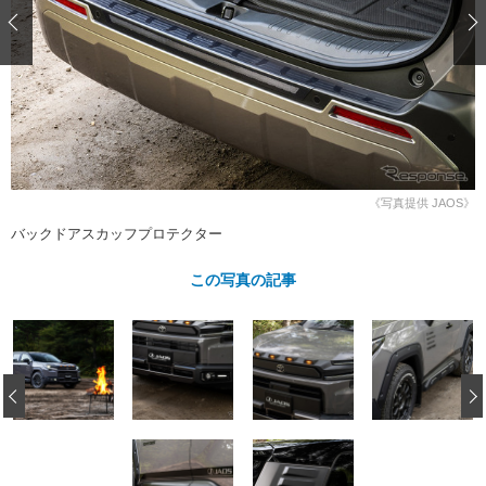
ショップレポート
愛車 File
ディテイリング
自動車豆知識
ストップ！不具合修理＆粗悪修理
ディテイリング
洗車
鈑金・塗装
鈑金・塗装
ヘッドライト磨き
コーティング
小キズ直し
防錆
特集記事
フィルム・ラッピング
ストップ 不具合修理＆粗悪修理
カーメーカー「旧車」関連プロジェ
ショップ紹介
クト
ショップレポート
プロショップ検索
レストア
《写真提供 JAOS》
コラム
バックドアスカッフプロテクター
カーメーカー「旧車」関連プロジ
コラム
イベント
ェクト
インタビュー
この写真の記事
イベント告知
イベントレポート
‹