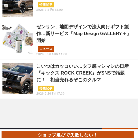
特集記事
2026.7.3 Fri 13:00
ゼンリン、地図デザインで法人向けギフト製
作…新サービス「Map Design GALLERY＋」
開始
ニュース
2026.6.28 Sun 11:00
こいつはカッコいい…タフ感マシマシの日産
『キックス ROCK CREEK』がSNSで話題
に！…相当売れるぞこのクルマ
特集記事
2026.6.26 Fri 17:30