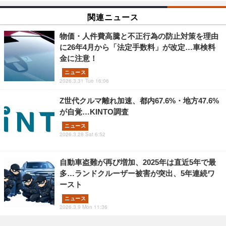
関連ニュース
物価・人件費高騰と不正行為の防止対策を理由
に26年4月から「法定手数料」が改定…車検料
金に注意！
ニュース
2026.3.31 Tue 16:06
Z世代クルマ離れ加速、都内67.6%・地方47.6%
が自覚…KINTO調査
ニュース
2026.3.28 Sat 6:52
自動車盗難が再び増加、2025年は直近5年で最
多…ランドクルーザー被害が突出、5年連続ワ
ースト
ニュース
2026.3.9 Mon 11:36