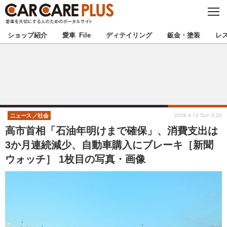
C
L
O
★カーケアプラス認定★
厳選プロショップを地域から探す
S
ショップ紹介
愛車 File
ディテイリング
鈑金・塗装
レ
E
北海道
東北
北関東
南関東
甲信越
北陸
2026.4.12 Sun 5:23
ニュース
社会
高市首相「石油年明けまで確保」、消費支出は
東海
関西
3か月連続減少、自動車購入にブレーキ［新聞
ウォッチ］ 1枚目の写真・画像
中国
四国
九州
沖縄
注目の記事