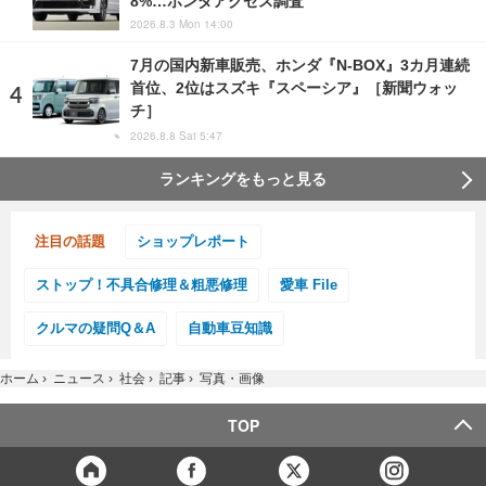
8%…ホンダアクセス調査
2026.8.3 Mon 14:00
7月の国内新車販売、ホンダ『N-BOX』3カ月連続
首位、2位はスズキ『スペーシア』［新聞ウォッ
チ］
2026.8.8 Sat 5:47
ランキングをもっと見る
注目の話題
ショップレポート
ストップ！不具合修理＆粗悪修理
愛車 File
クルマの疑問Q＆A
自動車豆知識
ホーム
›
ニュース
›
社会
›
記事
›
写真・画像
TOP