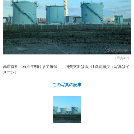
ショップレポート
愛車 File
ディテイリング
自動車豆知識
ストップ！不具合修理＆粗悪修理
ディテイリング
洗車
鈑金・塗装
鈑金・塗装
ヘッドライト磨き
コーティング
小キズ直し
防錆
特集記事
フィルム・ラッピング
ストップ 不具合修理＆粗悪修理
カーメーカー「旧車」関連プロジェ
ショップ紹介
クト
ショップレポート
プロショップ検索
レストア
コラム
《写真AC》
カーメーカー「旧車」関連プロジ
コラム
イベント
高市首相「石油年明けまで確保」、消費支出は3か月連続減少（写真はイ
ェクト
メージ）
インタビュー
イベント告知
イベントレポート
この写真の記事