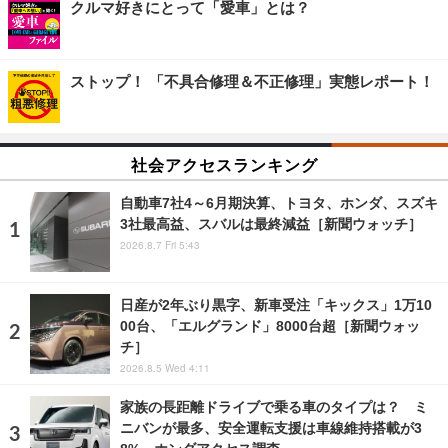
クルマ好きにとって「愛車」とは？
ストップ！ 「不具合修理＆不正修理」実態レポート！
社会アクセスランキング
自動車7社4～6月期決算、トヨタ、ホンダ、スズキ
3社最高益、スバルは最終減益［新聞ウォッチ］
2026.8.7 Fri 5:43
日産が2年ぶり黒字、新車受注「キックス」1万10
00台、「エルグランド」8000台超［新聞ウォッ
チ］
2026.8.5 Wed 4:11
家族の長距離ドライブで乗る車のタイプは？ ミ
ニバンが最多、安全運転支援は車線維持搭載が3