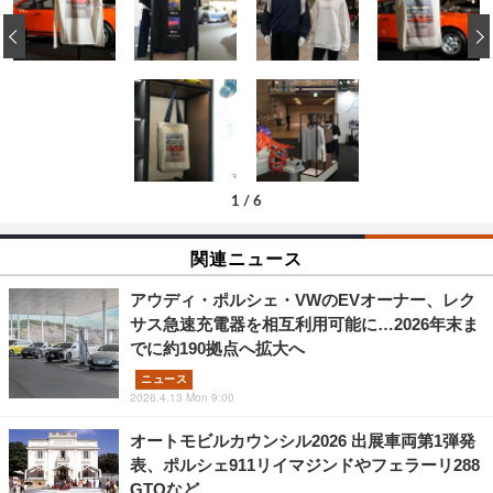
‹
1
/
6
関連ニュース
アウディ・ポルシェ・VWのEVオーナー、レク
サス急速充電器を相互利用可能に…2026年末ま
でに約190拠点へ拡大へ
ニュース
2026.4.13 Mon 9:00
オートモビルカウンシル2026 出展車両第1弾発
表、ポルシェ911リイマジンドやフェラーリ288
GTOなど