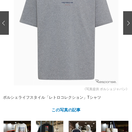
ショップレポート
愛車 File
ディテイリング
自動車豆知識
ストップ！不具合修理＆粗悪修理
ディテイリング
洗車
鈑金・塗装
鈑金・塗装
ヘッドライト磨き
コーティング
小キズ直し
防錆
特集記事
フィルム・ラッピング
ストップ 不具合修理＆粗悪修理
カーメーカー「旧車」関連プロジェ
ショップ紹介
クト
ショップレポート
プロショップ検索
レストア
コラム
カーメーカー「旧車」関連プロジ
コラム
イベント
ェクト
インタビュー
イベント告知
イベントレポート
《写真提供 ポルシェジャパン》
ポルシェライフスタイル「レトロコレクション」Tシャツ
この写真の記事