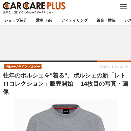
C
L
O
★カーケアプラス認定★
厳選プロショップを地域から探す
S
ショップ紹介
愛車 File
ディテイリング
鈑金・塗装
レ
E
北海道
東北
北関東
南関東
甲信越
北陸
2026.4.18 Sat 20:00
ガレージライフ
ホビー
往年のポルシェを“着る”、ポルシェの新「レト
東海
関西
ロコレクション」販売開始 14枚目の写真・画
像
中国
四国
九州
沖縄
注目の記事