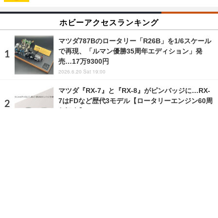
ホビーアクセスランキング
マツダ787Bのロータリー「R26B」を1/6スケール
で再現、「ルマン優勝35周年エディション」発
売…17万9300円
2026.6.20 Sat 19:00
マツダ『RX-7』と『RX-8』がピンバッジに…RX-
7はFDなど歴代3モデル【ロータリーエンジン60周
年記念】
2026.6.16 Tue 9:17
ランキングをもっと見る
注目の話題
ショップレポート
ストップ！不具合修理＆粗悪修理
愛車 File
クルマの疑問Q＆A
自動車豆知識