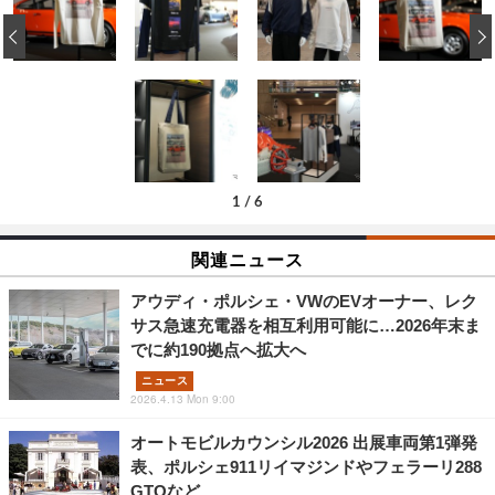
‹
1
/
6
関連ニュース
アウディ・ポルシェ・VWのEVオーナー、レク
サス急速充電器を相互利用可能に…2026年末ま
でに約190拠点へ拡大へ
ニュース
2026.4.13 Mon 9:00
オートモビルカウンシル2026 出展車両第1弾発
表、ポルシェ911リイマジンドやフェラーリ288
GTOなど