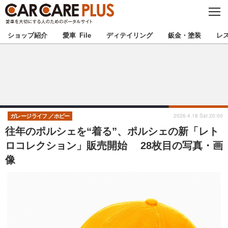
C
L
O
★カーケアプラス認定★
厳選プロショップを地域から探す
S
ショップ紹介
愛車 File
ディテイリング
鈑金・塗装
レ
E
北海道
東北
北関東
南関東
甲信越
北陸
2026.4.18 Sat 20:00
ガレージライフ
ホビー
往年のポルシェを“着る”、ポルシェの新「レト
東海
関西
ロコレクション」販売開始 28枚目の写真・画
像
中国
四国
九州
沖縄
注目の記事