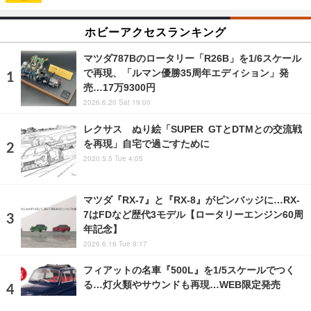
ホビーアクセスランキング
マツダ787Bのロータリー「R26B」を1/6スケール
で再現、「ルマン優勝35周年エディション」発
売…17万9300円
2026.6.20 Sat 19:00
レクサス ぬり絵「SUPER GTとDTMとの交流戦
を再現」自宅で過ごすために
2020.5.5 Tue 4:05
マツダ『RX-7』と『RX-8』がピンバッジに…RX-
7はFDなど歴代3モデル【ロータリーエンジン60周
年記念】
2026.6.16 Tue 9:17
フィアットの名車『500L』を1/5スケールでつく
る…灯火類やサウンドも再現…WEB限定発売
2026.6.17 Wed 19:00