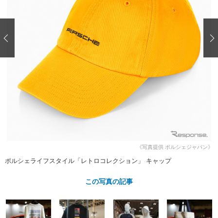
ショップレポート
愛車 File
ディテイリング
自動車豆知識
ストップ！不具合修理＆粗悪修理
ディテイリング
洗車
鈑金・塗装
鈑金・塗装
ヘッドライト磨き
コーティング
小キズ直し
防錆
特集記事
フィルム・ラッピング
ストップ 不具合修理＆粗悪修理
カーメーカー「旧車」関連プロジェ
ショップ紹介
クト
ショップレポート
プロショップ検索
レストア
コラム
カーメーカー「旧車」関連プロジ
コラム
イベント
ェクト
インタビュー
イベント告知
イベントレポート
《写真提供 ポルシェジャパン》
ポルシェライフスタイル「レトロコレクション」 キャップ
この写真の記事