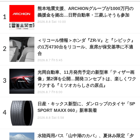
熊本地震支援、ARCHIONグループが1000万円の
義援金を拠出…日野自動車・三菱ふそうも参加
2026.8.8 Sat 10:00
＜リコール情報＞ホンダ『ZR-V』と『シビック』
の1万4730台をリコール、座席が保安基準に不適
合
2026.8.7 Fri 5:45
光岡自動車、11月発売予定の新型車「ティザー画
像」第2弾を公開…開発コンセプトは、楽しくワク
ワクする『ミツオカらしさの原点』
2026.8.7 Fri 6:00
日産・キックス新型に、ダンロップのタイヤ「SP
SPORT MAXX 060」新車装着
2026.8.8 Sat 5:58
水陸両用バス「山中湖のカバ」、夏休み限定「夕