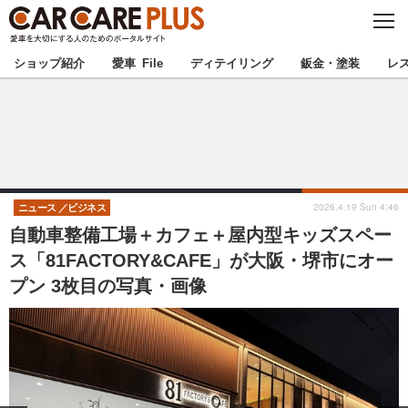
C
L
O
★カーケアプラス認定★
厳選プロショップを地域から探す
S
ショップ紹介
愛車 File
ディテイリング
鈑金・塗装
レ
E
北海道
東北
北関東
南関東
甲信越
北陸
2026.4.19 Sun 4:46
ニュース
ビジネス
自動車整備工場＋カフェ＋屋内型キッズスペー
東海
関西
ス「81FACTORY&CAFE」が大阪・堺市にオー
プン 3枚目の写真・画像
中国
四国
九州
沖縄
注目の記事