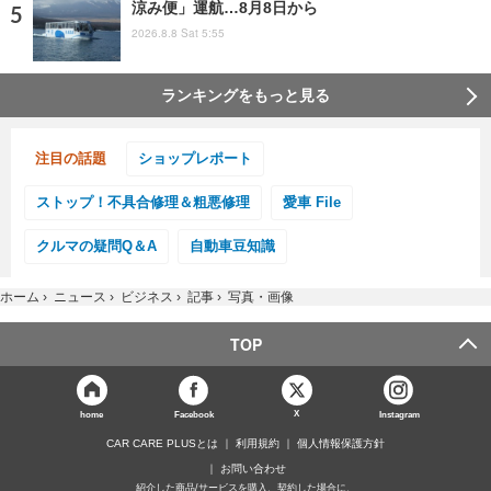
涼み便」運航…8月8日から
2026.8.8 Sat 5:55
ランキングをもっと見る
注目の話題
ショップレポート
ストップ！不具合修理＆粗悪修理
愛車 File
クルマの疑問Q＆A
自動車豆知識
ホーム
›
ニュース
›
ビジネス
›
記事
›
写真・画像
TOP
X
home
Facebook
Instagram
CAR CARE PLUSとは
利用規約
個人情報保護方針
お問い合わせ
紹介した商品/サービスを購入、契約した場合に、