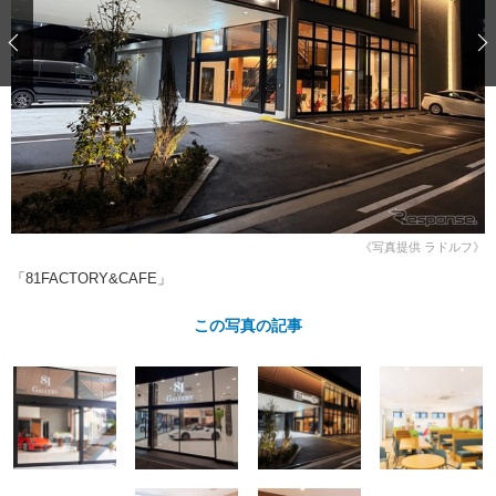
ショップレポート
愛車 File
ディテイリング
自動車豆知識
ストップ！不具合修理＆粗悪修理
ディテイリング
洗車
鈑金・塗装
鈑金・塗装
ヘッドライト磨き
コーティング
小キズ直し
防錆
特集記事
フィルム・ラッピング
ストップ 不具合修理＆粗悪修理
カーメーカー「旧車」関連プロジェ
ショップ紹介
クト
ショップレポート
プロショップ検索
レストア
コラム
カーメーカー「旧車」関連プロジ
コラム
イベント
《写真提供 ラドルフ》
ェクト
「81FACTORY&CAFE」
インタビュー
イベント告知
イベントレポート
この写真の記事