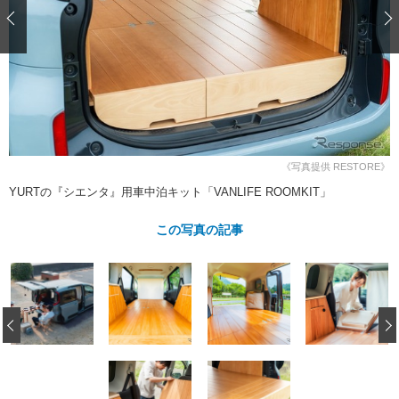
ショップレポート
愛車 File
ディテイリング
自動車豆知識
ストップ！不具合修理＆粗悪修理
ディテイリング
洗車
鈑金・塗装
鈑金・塗装
ヘッドライト磨き
コーティング
小キズ直し
防錆
特集記事
フィルム・ラッピング
ストップ 不具合修理＆粗悪修理
カーメーカー「旧車」関連プロジェ
ショップ紹介
クト
ショップレポート
プロショップ検索
レストア
《写真提供 RESTORE》
コラム
YURTの『シエンタ』用車中泊キット「VANLIFE ROOMKIT」
カーメーカー「旧車」関連プロジ
コラム
イベント
ェクト
インタビュー
この写真の記事
イベント告知
イベントレポート
‹