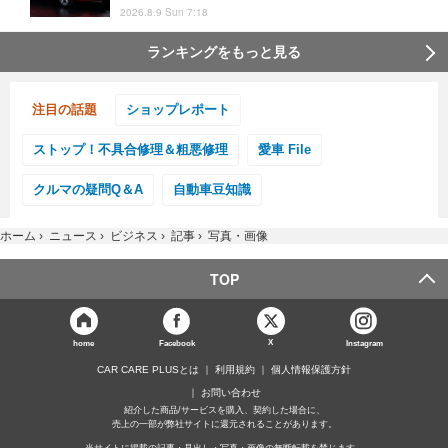
2026.8.9 Sun 7:18
ランキングをもっと見る
注目の話題
ショップレポート
ストップ！不具合修理＆粗悪修理
愛車 File
クルマの疑問Q＆A
自動車豆知識
ホーム
›
ニュース
›
ビジネス
›
記事
›
写真・画像
TOP
X
home
Facebook
Instagram
CAR CARE PLUSとは
利用規約
個人情報保護方針
お問い合わせ
紹介した商品/サービスを購入、契約した場合に、
売上の一部が弊社サイトに還元されることがあります。