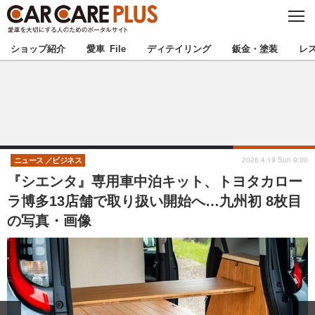
C
L
O
★カーケアプラス認定★
厳選プロショップを地域から探す
S
ショップ紹介
愛車 File
ディテイリング
鈑金・塗装
レ
E
北海道
東北
北関東
南関東
甲信越
北陸
2026.4.19 Sun 9:00
ニュース
ビジネス
『シエンタ』専用車中泊キット、トヨタカロー
東海
関西
ラ博多13店舗で取り扱い開始へ…九州初 8枚目
の写真・画像
中国
四国
九州
沖縄
注目の記事