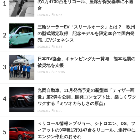
の1万4730台をリコール、座席が保安基準に不適
合
2026.8.7 Fri 5:45
三輪ソーラーEV「スリールオータ」とは？ 欧州
の型式認定取得 記念モデルを限定30台で国内発
売…EVジェネシス
2026.8.7 Fri 5:56
日本RV協会、キャンピングカー貸与…熊本地震の
被災地を支援
2026.8.9 Sun 9:35
光岡自動車、11月発売予定の新型車「ティザー画
像」第2弾を公開…開発コンセプトは、楽しくワク
ワクする『ミツオカらしさの原点』
2026.8.7 Fri 6:00
＜リコール情報＞プジョー、シトロエン、DS、フ
ィアットの9車種1万9147台をリコール…走行中に
エンジン停止のおそれ