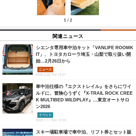
1
/
2
関連ニュース
シエンタ専用車中泊キット「VANLIFE ROOMK
IT」、トヨタカローラ埼玉・山梨で取り扱い開
始…2月26日から
ニュース
2026.2.26 Thu 12:27
車中泊仕様の『エクストレイル』をさらにワイ
ルドに、冒険心うずく『X-TRAIL ROCK CREE
K MULTIBED WILDPLAY』…東京オートサロ
ン2026
イベント
2026.1.11 Sun 10:00
スキー場駐車場で車中泊、リフト券とセット販