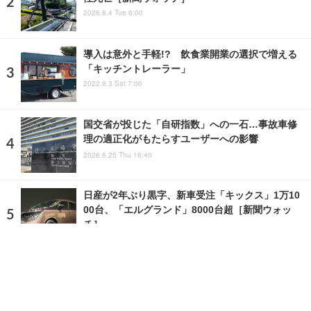
2026.8.4 Tue 6:00
導入は意外と手軽!? 飲食業開業の選択で増える
「キッチントレーラー」
2022.9.3 Sat 7:00
国交省が投じた「自研指数」への一石…事故車修
理の適正化がもたらすユーザーへの影響
2026.6.25 Thu 16:40
日産が2年ぶり黒字、新車受注「キックス」1万10
00台、「エルグランド」8000台超［新聞ウォッ
チ］
2026.8.5 Wed 4:11
ランキングをもっと見る
注目の話題
ショップレポート