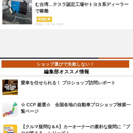
む台湾…テスラ認定工場やトヨタ系ディーラー
で稼働
特集記事
2026.1.13 Tue 19:47
編集部オススメ情報
愛車を任せられる！ プロショップ訪問レポート
☆ CCP 厳選☆ 全国各地の自動車プロショップ検索一
覧ページ
【クルマ疑問Q＆A】カーオーナーの素朴な疑問に「プ