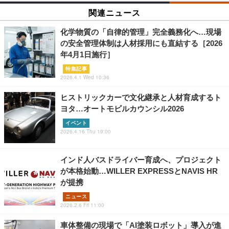
関連ニュース
化学物質の「自律的管理」完全義務化へ…現場
の安全管理体制は人材採用にも直結する［2026
年4月1日施行］
特集記事
2026.4.1 Wed 10:36
ヒストリックカーで文化継承と人材育成するト
ヨタ…オートモビルカウンシル2026
イベント
2026.4.16 Thu 19:00
インド人バスドライバー育成へ、プロジェクト
が本格始動…WILLER EXPRESSとNAVIS HR
が提携
ニュース
2026.2.6 Fri 11:00
車体整備の現場で「AI塗装ロボット」導入が進