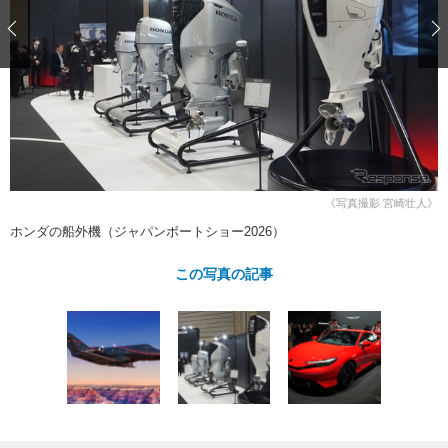
ショップレポート
愛車 File
ディテイリング
自動車豆知識
ストップ！不具合修理＆粗悪修理
ディテイリング
洗車
鈑金・塗装
鈑金・塗装
ヘッドライト磨き
コーティング
小キズ直し
防錆
特集記事
フィルム・ラッピング
ストップ 不具合修理＆粗悪修理
カーメーカー「旧車」関連プロジェ
ショップ紹介
クト
ショップレポート
プロショップ検索
レストア
コラム
《写真撮影 宮崎壮人》
カーメーカー「旧車」関連プロジ
コラム
イベント
ホンダの船外機（ジャパンボートショー2026）
ェクト
インタビュー
イベント告知
イベントレポート
この写真の記事