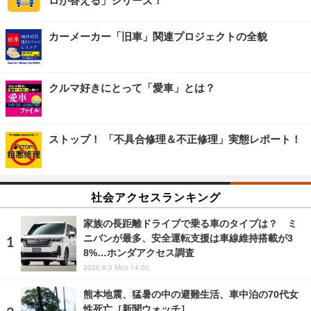
ロが答える」シリーズ！
カーメーカー「旧車」関連プロジェクトの全貌
クルマ好きにとって「愛車」とは？
ストップ！ 「不具合修理＆不正修理」実態レポート！
社会アクセスランキング
家族の長距離ドライブで乗る車のタイプは？ ミ
ニバンが最多、安全運転支援は車線維持搭載が3
8%…ホンダアクセス調査
2026.8.3 Mon 14:00
熊本地震、猛暑の中の避難生活、車中泊の70代女
性死亡［新聞ウォッチ］