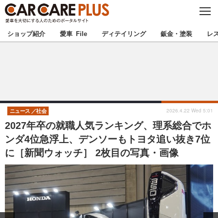
C
L
O
★カーケアプラス認定★
厳選プロショップを地域から探す
S
ショップ紹介
愛車 File
ディテイリング
鈑金・塗装
レ
E
北海道
東北
北関東
南関東
甲信越
北陸
2026.4.22 Wed 5:01
ニュース
社会
2027年卒の就職人気ランキング、理系総合でホ
東海
関西
ンダ4位急浮上、デンソーもトヨタ追い抜き7位
に［新聞ウォッチ］ 2枚目の写真・画像
中国
四国
九州
沖縄
注目の記事