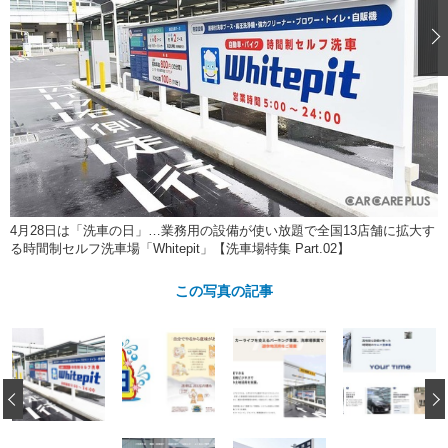
ショップレポート
愛車 File
ディテイリング
自動車豆知識
ストップ！不具合修理＆粗悪修理
ディテイリング
洗車
鈑金・塗装
鈑金・塗装
ヘッドライト磨き
コーティング
小キズ直し
防錆
特集記事
フィルム・ラッピング
ストップ 不具合修理＆粗悪修理
カーメーカー「旧車」関連プロジェ
ショップ紹介
クト
ショップレポート
プロショップ検索
レストア
コラム
カーメーカー「旧車」関連プロジ
コラム
イベント
4月28日は「洗車の日」…業務用の設備が使い放題で全国13店舗に拡大す
ェクト
る時間制セルフ洗車場「Whitepit」【洗車場特集 Part.02】
インタビュー
イベント告知
イベントレポート
この写真の記事
‹