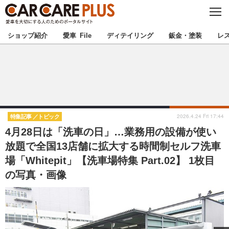
C
L
O
★カーケアプラス認定★
厳選プロショップを地域から探す
S
ショップ紹介
愛車 File
ディテイリング
鈑金・塗装
レ
E
北海道
東北
北関東
南関東
甲信越
北陸
2026.4.24 Fri 17:44
特集記事
トピック
4月28日は「洗車の日」…業務用の設備が使い
東海
関西
放題で全国13店舗に拡大する時間制セルフ洗車
場「Whitepit」【洗車場特集 Part.02】 1枚目
中国
四国
の写真・画像
九州
沖縄
注目の記事