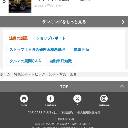
2026.8.5 Wed 18:00
ランキングをもっと見る
注目の話題
ショップレポート
ストップ！不具合修理＆粗悪修理
愛車 File
クルマの疑問Q＆A
自動車豆知識
ホーム
›
特集記事
›
トピック
›
記事
›
写真・画像
TOP
X
home
Facebook
Instagram
CAR CARE PLUSとは
利用規約
個人情報保護方針
お問い合わせ
紹介した商品/サービスを購入、契約した場合に、
売上の一部が弊社サイトに還元されることがあります。