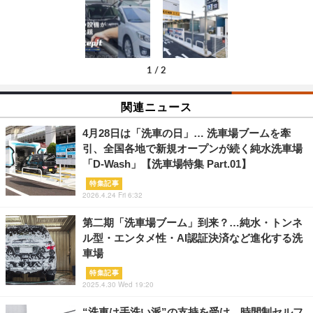
1
/
2
関連ニュース
4月28日は「洗車の日」… 洗車場ブームを牽
引、全国各地で新規オープンが続く純水洗車場
「D-Wash」【洗車場特集 Part.01】
特集記事
2026.4.24 Fri 6:32
第二期「洗車場ブーム」到来？…純水・トンネ
ル型・エンタメ性・AI認証決済など進化する洗
車場
特集記事
2025.4.30 Wed 19:20
“洗車は手洗い派”の支持を受け、時間制セルフ