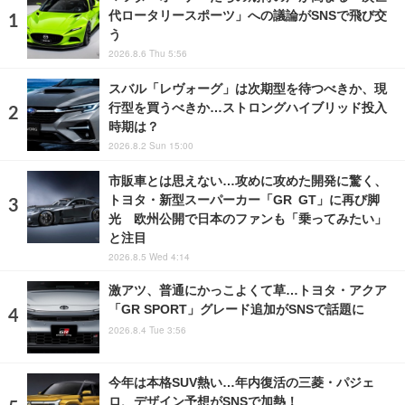
代ロータリースポーツ」への議論がSNSで飛び交
う
2026.8.6 Thu 5:56
スバル「レヴォーグ」は次期型を待つべきか、現
行型を買うべきか…ストロングハイブリッド投入
時期は？
2026.8.2 Sun 15:00
市販車とは思えない…攻めに攻めた開発に驚く、
トヨタ・新型スーパーカー「GR GT」に再び脚
光 欧州公開で日本のファンも「乗ってみたい」
と注目
2026.8.5 Wed 4:14
激アツ、普通にかっこよくて草…トヨタ・アクア
「GR SPORT」グレード追加がSNSで話題に
2026.8.4 Tue 3:56
今年は本格SUV熱い…年内復活の三菱・パジェ
ロ、デザイン予想がSNSで加熱！