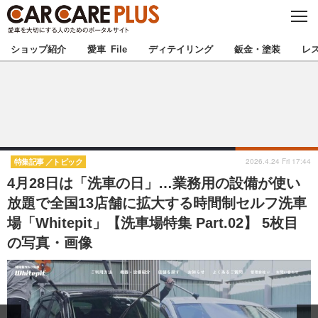
C
L
O
★カーケアプラス認定★
厳選プロショップを地域から探す
S
ショップ紹介
愛車 File
ディテイリング
鈑金・塗装
レ
E
北海道
東北
北関東
南関東
甲信越
北陸
2026.4.24 Fri 17:44
特集記事
トピック
4月28日は「洗車の日」…業務用の設備が使い
東海
関西
放題で全国13店舗に拡大する時間制セルフ洗車
場「Whitepit」【洗車場特集 Part.02】 5枚目
中国
四国
の写真・画像
九州
沖縄
注目の記事