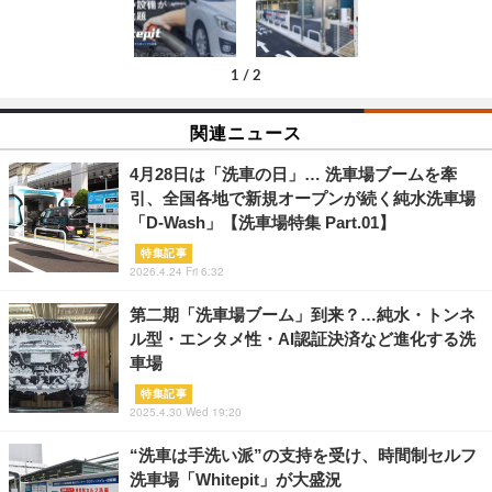
1
/
2
関連ニュース
4月28日は「洗車の日」… 洗車場ブームを牽
引、全国各地で新規オープンが続く純水洗車場
「D-Wash」【洗車場特集 Part.01】
特集記事
2026.4.24 Fri 6:32
第二期「洗車場ブーム」到来？…純水・トンネ
ル型・エンタメ性・AI認証決済など進化する洗
車場
特集記事
2025.4.30 Wed 19:20
“洗車は手洗い派”の支持を受け、時間制セルフ
洗車場「Whitepit」が大盛況