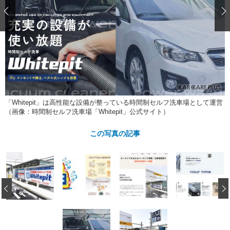
ショップレポート
愛車 File
ディテイリング
自動車豆知識
ストップ！不具合修理＆粗悪修理
ディテイリング
洗車
鈑金・塗装
鈑金・塗装
ヘッドライト磨き
コーティング
小キズ直し
防錆
特集記事
フィルム・ラッピング
ストップ 不具合修理＆粗悪修理
カーメーカー「旧車」関連プロジェ
ショップ紹介
クト
ショップレポート
プロショップ検索
レストア
コラム
「Whitepit」は高性能な設備が整っている時間制セルフ洗車場として運営
カーメーカー「旧車」関連プロジ
コラム
（画像：時間制セルフ洗車場「Whitepit」公式サイト）
イベント
ェクト
インタビュー
イベント告知
イベントレポート
この写真の記事
‹