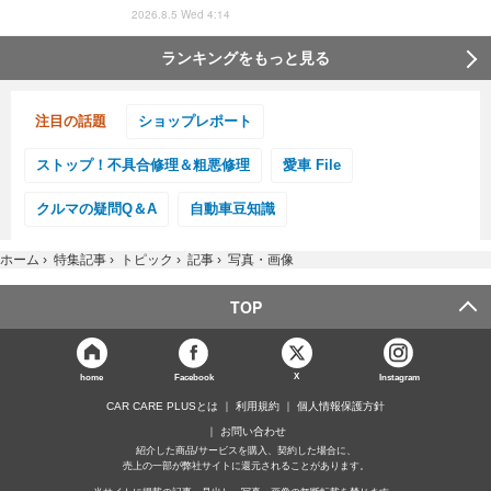
2026.8.5 Wed 4:14
ランキングをもっと見る
注目の話題
ショップレポート
ストップ！不具合修理＆粗悪修理
愛車 File
クルマの疑問Q＆A
自動車豆知識
ホーム
›
特集記事
›
トピック
›
記事
›
写真・画像
TOP
X
home
Facebook
Instagram
CAR CARE PLUSとは
利用規約
個人情報保護方針
お問い合わせ
紹介した商品/サービスを購入、契約した場合に、
売上の一部が弊社サイトに還元されることがあります。