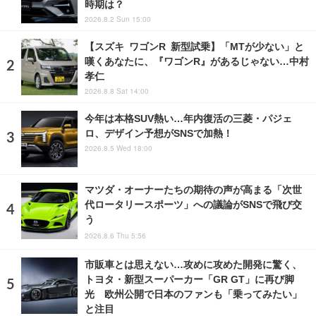
時期は？
2026.8.2 Sun 15:00
【スズキ ワゴンR 新型試乗】「MTが少ない」と
嘆くあなたに、『ワゴンR』があるじゃない…中村
孝仁
2026.8.8 Sat 14:00
今年は本格SUV熱い…年内復活の三菱・パジェ
ロ、デザイン予想がSNSで加熱！
2026.8.5 Wed 18:00
マツダ・オーナーたちの期待の声が高まる「次世
代ロータリースポーツ」への議論がSNSで飛び交
う
2026.8.6 Thu 5:56
市販車とは思えない…攻めに攻めた開発に驚く、
トヨタ・新型スーパーカー「GR GT」に再び脚
光 欧州公開で日本のファンも「乗ってみたい」
と注目