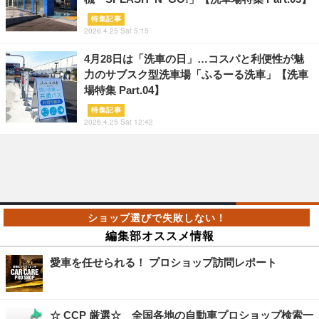
特集記事
2026.4.25 Sat 5:15
4月28日は「洗車の日」…コスパと利便性が魅
力のサブスク型洗車場「ふるーる洗車」【洗車
場特集 Part.04】
特集記事
2026.4.25 Sat 12:42
編集部オススメ情報
愛車を任せられる！ プロショップ訪問レポート
☆ CCP 厳選☆ 全国各地の自動車プロショップ検索一