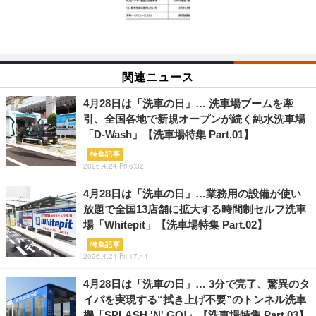
関連ニュース
4月28日は「洗車の日」… 洗車場ブームを牽
引、全国各地で新規オープンが続く純水洗車場
「D-Wash」【洗車場特集 Part.01】
特集記事
2026.4.24 Fri 6:32
4月28日は「洗車の日」…業務用の設備が使い
放題で全国13店舗に拡大する時間制セルフ洗車
場「Whitepit」【洗車場特集 Part.02】
特集記事
2026.4.24 Fri 17:44
4月28日は「洗車の日」… 3分で完了、驚異のタ
イパを実現する“拭き上げ不要”のトンネル洗車
機「SPLASH 'N' GO!」【洗車場特集 Part.03】