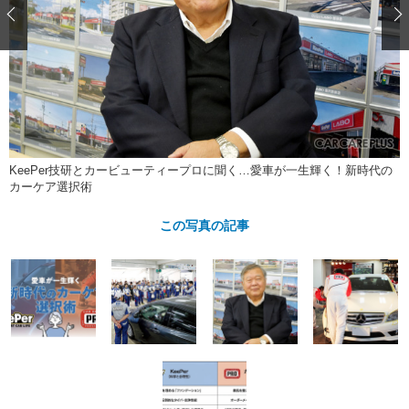
ショップレポート
愛車 File
ディテイリング
自動車豆知識
ストップ！不具合修理＆粗悪修理
ディテイリング
洗車
鈑金・塗装
鈑金・塗装
ヘッドライト磨き
コーティング
小キズ直し
防錆
特集記事
フィルム・ラッピング
ストップ 不具合修理＆粗悪修理
カーメーカー「旧車」関連プロジェ
ショップ紹介
クト
ショップレポート
プロショップ検索
レストア
KeePer技研とカービューティープロに聞く…愛車が一生輝く！新時代の
コラム
カーケア選択術
カーメーカー「旧車」関連プロジ
コラム
イベント
ェクト
この写真の記事
インタビュー
イベント告知
イベントレポート