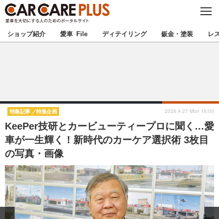
C
L
O
★カーケアプラス認定★
厳選プロショップを地域から探す
S
ショップ紹介
愛車 File
ディテイリング
鈑金・塗装
レ
E
北海道
東北
北関東
南関東
甲信越
北陸
2026.4.27 Mon 15:00
特集記事
特集企画
KeePer技研とカービューティープロに聞く…愛
東海
関西
車が一生輝く！新時代のカーケア選択術 3枚目
の写真・画像
中国
四国
九州
沖縄
注目の記事