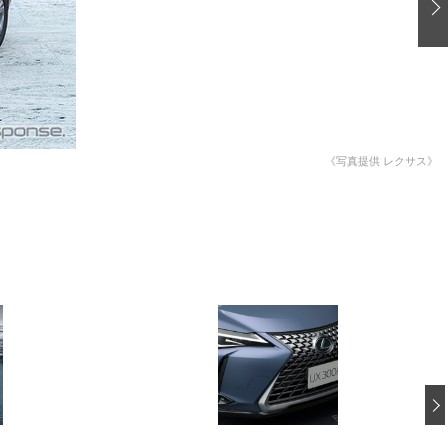
愛車 File
ストップ！不具合修理＆粗悪修理
洗車
コーティング
防錆
《写真提供 レクサス》
ーメーカー「旧車」関連プロジェクト
プロショップ検索
コラム
イベントレポート