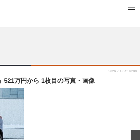
C
L
O
ップを地域から探す
S
E
2026.7.4 Sat 18:00
e」521万円から 1枚目の写真・画像