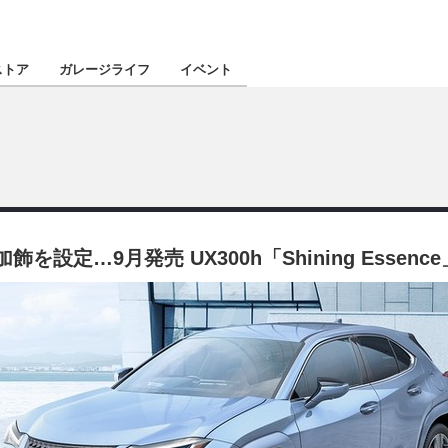
認定★
厳選プロショ
ストア
ガレージライフ
イベント
東北
南関東
定…9月発売 UX300h「Shining Essenc
北陸
関西
四国
沖縄