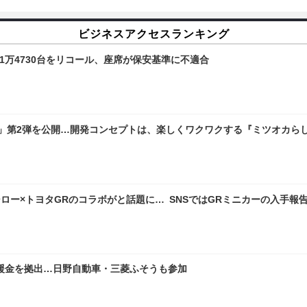
ビジネスアクセスランキング
1万4730台をリコール、座席が保安基準に不適合
像」第2弾を公開…開発コンセプトは、楽しくワクワクする『ミツオカら
ロー×トヨタGRのコラボがと話題に… SNSではGRミニカーの入手報
の義援金を拠出…日野自動車・三菱ふそうも参加