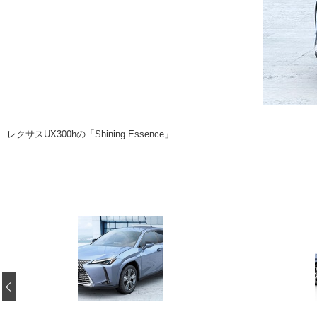
注目の記事
ショップレポート
ディテイリング
自動車豆知識
ディテイリング
鈑金・塗装
鈑金・塗装
ヘッドライト磨き
小キズ直し
特集記事
フィルム・ラッピング
ストップ 不具合修理＆粗悪修理
ショップ紹介
レクサスUX300hの「Shining Essence」
コラム
ショップレポート
レストア
カーメーカー「旧車」関連プロジェク
イベント
インタビュー
イベント告知
‹