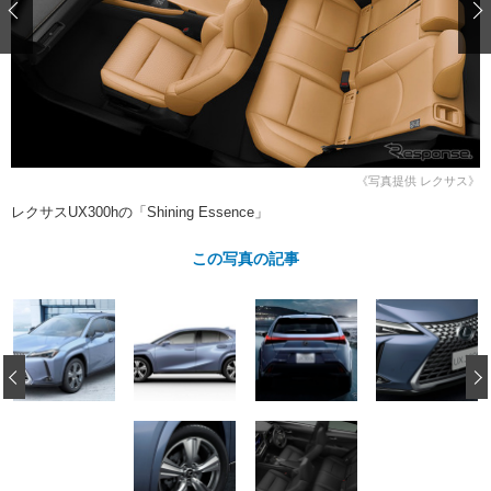
ショップレポート
愛車 File
ディテイリング
自動車豆知識
ストップ！不具合修理＆粗悪修理
ディテイリング
洗車
鈑金・塗装
鈑金・塗装
ヘッドライト磨き
コーティング
小キズ直し
防錆
特集記事
フィルム・ラッピング
ストップ 不具合修理＆粗悪修理
カーメーカー「旧車」関連プロジェ
ショップ紹介
クト
《写真提供 レクサス》
ショップレポート
プロショップ検索
レストア
コラム
レクサスUX300hの「Shining Essence」
カーメーカー「旧車」関連プロジ
コラム
イベント
ェクト
この写真の記事
インタビュー
イベント告知
イベントレポート
‹