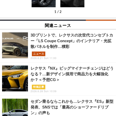
1
/
2
関連ニュース
3Dプリントで、レクサスの次世代コンセプトカ
ー「LS Coupe Concept」のインテリア・光拡
散パネルを制作…積彩
ニュース
2026.6.21 Sun 11:00
レクサス『NX』ビッグマイナーチェンジはどう
なる？…新デザイン採用で商品力を大幅強化
か？＜予想CG＞
特集記事
2026.6.28 Sun 10:09
セダン乗るならこれかも…レクサス『ES』新型
発表、SNSでは「最高のショーファードリブ
ン」の声も