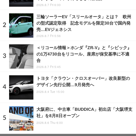
2026.8.7 Fri 6:00
三輪ソーラーEV「スリールオータ」とは？ 欧州
の型式認定取得 記念モデルを限定30台で国内発
売…EVジェネシス
2026.8.7 Fri 5:56
＜リコール情報＞ホンダ『ZR-V』と『シビック』
の1万4730台をリコール、座席が保安基準に不適
合
2026.8.7 Fri 5:45
トヨタ「クラウン・クロスオーバー」改良新型の
デザイン先行公開…9月発売へ
2026.8.4 Tue 15:00
大阪府に、中古車「BUDDICA」初出店「大阪堺支
社」を8月8日オープン
2026.8.6 Thu 6:00