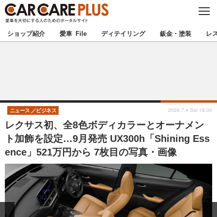
C
L
O
★カーケアプラス認定★
厳選プロショップを地域から探す
S
ショップ紹介
愛車 File
ディテイリング
鈑金・塗装
レ
E
北海道
東北
北関東
南関東
甲信越
北陸
2026.7.4 Sat 18:00
ニュース
ビジネス
レクサス初、全8色ボディカラーとオーナメン
東海
関西
ト加飾を設定…9月発売 UX300h「Shining Ess
ence」521万円から 7枚目の写真・画像
中国
四国
九州
沖縄
注目の記事