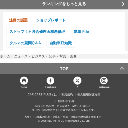
ランキングをもっと見る
注目の話題
ショップレポート
ストップ！不具合修理＆粗悪修理
愛車 File
クルマの疑問Q＆A
自動車豆知識
ホーム
›
ニュース
›
ビジネス
›
記事
›
写真・画像
TOP
X
home
Facebook
Instagram
CAR CARE PLUSとは
利用規約
個人情報保護方針
お問い合わせ
紹介した商品/サービスを購入、契約した場合に、
売上の一部が弊社サイトに還元されることがあります。
当サイトに掲載の記事・見出し・写真・画像の無断転載を禁じます。
© 2026 IID, Inc. © JC Resonance Co., Ltd.