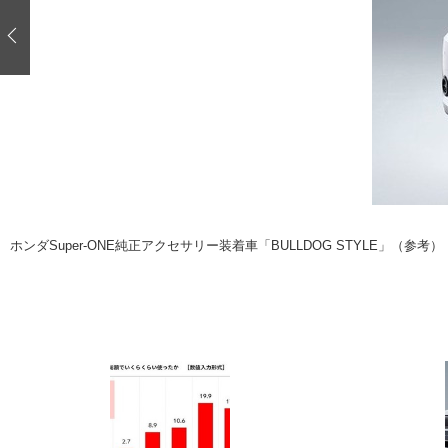
注目の記事
ショップレポート
ディテイリング
自動車豆知識
ディテイリング
鈑金・塗装
鈑金・塗装
ヘッドライト磨き
小キズ直し
特集記事
フィルム・ラッピング
ストップ 不具合修理＆粗悪修理
ショップ紹介
コラム
ショップレポート
レストア
ホンダSuper-ONE純正アクセサリー装着車「BULLDOG STYLE」（参考）
カーメーカー「旧車」関連プロジェク
イベント
インタビュー
イベント告知