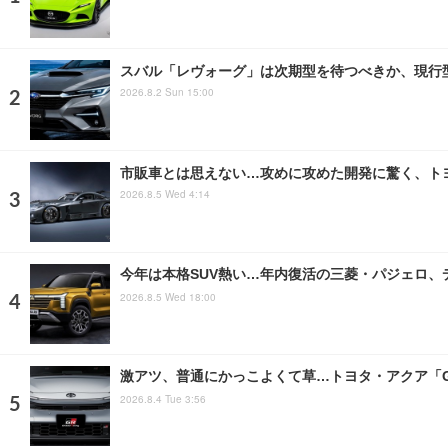
スバル「レヴォーグ」は次期型を待つべきか、現行
2026.8.2 Sun 15:00
市販車とは思えない…攻めに攻めた開発に驚く、ト
2026.8.5 Wed 4:14
今年は本格SUV熱い…年内復活の三菱・パジェロ、
2026.8.5 Wed 18:00
激アツ、普通にかっこよくて草…トヨタ・アクア「GR
2026.8.4 Tue 3:56