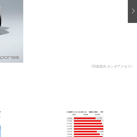
愛車 File
ストップ！不具合修理＆粗悪修理
洗車
コーティング
防錆
ーメーカー「旧車」関連プロジェクト
プロショップ検索
《写真提供 ホンダアクセス》
コラム
イベントレポート