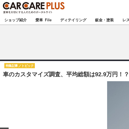
★カーケアプラス
ショップ紹介
愛車 File
ディテイリング
鈑金・塗装
レ
北海道
北関東
特集記事
トピック
車のカスタマイズ調査、平均総額は92.9万円！？
甲信越
東海
中国
九州