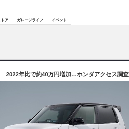
認定★
厳選プロショ
ストア
ガレージライフ
イベント
東北
南関東
 2022年比で約40万円増加…ホンダアクセス調査
北陸
関西
四国
沖縄