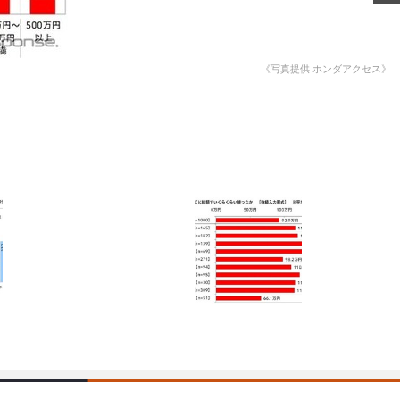
愛車 File
《写真提供 ホンダアクセス》
ストップ！不具合修理＆粗悪修理
洗車
コーティング
防錆
ーメーカー「旧車」関連プロジェクト
プロショップ検索
コラム
イベントレポート