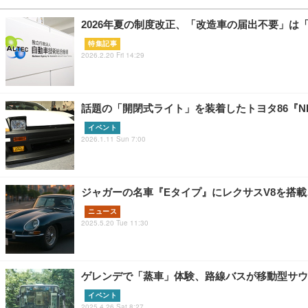
2026年夏の制度改正、「改造車の届出不要」は
特集記事
2026.2.20 Fri 14:29
話題の「開閉式ライト」を装着したトヨタ86『NE
イベント
2026.1.11 Sun 7:00
ジャガーの名車『Eタイプ』にレクサスV8を搭載
ニュース
2025.5.20 Tue 11:30
ゲレンデで「蒸車」体験、路線バスが移動型サウナ
イベント
2025.4.26 Sat 8:27