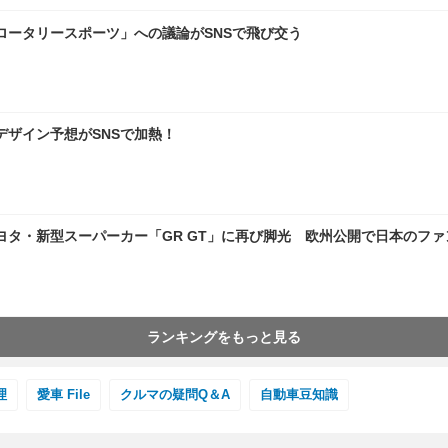
ロータリースポーツ」への議論がSNSで飛び交う
デザイン予想がSNSで加熱！
タ・新型スーパーカー「GR GT」に再び脚光 欧州公開で日本のフ
ランキングをもっと見る
理
愛車 File
クルマの疑問Q＆A
自動車豆知識