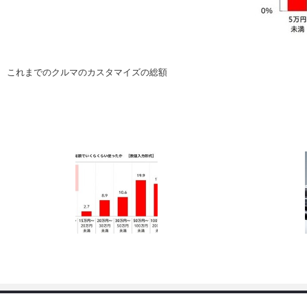
注目の記事
ショップレポート
ディテイリング
自動車豆知識
ディテイリング
鈑金・塗装
これまでのクルマのカスタマイズの総額
鈑金・塗装
ヘッドライト磨き
小キズ直し
特集記事
フィルム・ラッピング
ストップ 不具合修理＆粗悪修理
ショップ紹介
コラム
ショップレポート
レストア
カーメーカー「旧車」関連プロジェク
イベント
インタビュー
イベント告知