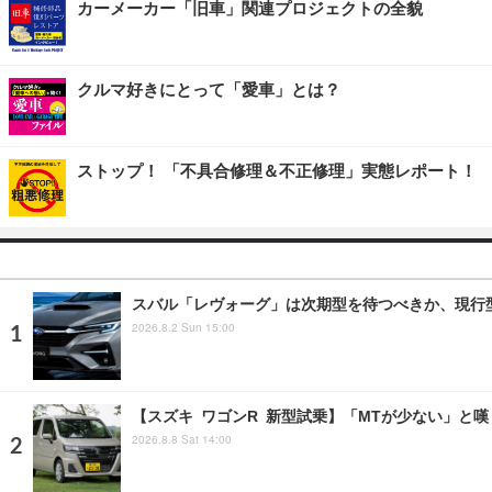
カーメーカー「旧車」関連プロジェクトの全貌
クルマ好きにとって「愛車」とは？
ストップ！ 「不具合修理＆不正修理」実態レポート！
スバル「レヴォーグ」は次期型を待つべきか、現行
2026.8.2 Sun 15:00
【スズキ ワゴンR 新型試乗】「MTが少ない」と
2026.8.8 Sat 14:00