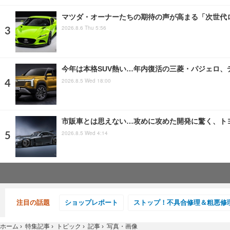
マツダ・オーナーたちの期待の声が高まる「次世代
2026.8.6 Thu 5:56
今年は本格SUV熱い…年内復活の三菱・パジェロ、
2026.8.5 Wed 18:00
市販車とは思えない…攻めに攻めた開発に驚く、トヨ
2026.8.5 Wed 4:14
注目の話題
ショップレポート
ストップ！不具合修理＆粗悪修
ホーム
›
特集記事
›
トピック
›
記事
›
写真・画像