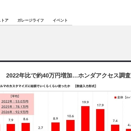
認定★
厳選プロショ
ストア
ガレージライフ
イベント
東北
南関東
 2022年比で約40万円増加…ホンダアクセス調査
北陸
関西
四国
沖縄