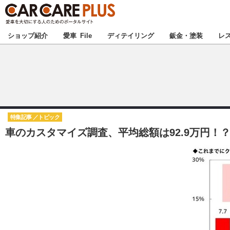
★カーケアプラス
ショップ紹介
愛車 File
ディテイリング
鈑金・塗装
レ
北海道
北関東
特集記事
トピック
車のカスタマイズ調査、平均総額は92.9万円！？
甲信越
東海
中国
九州