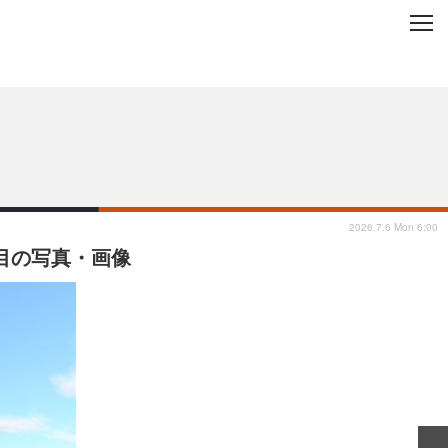
C
L
O
ップを地域から探す
S
E
2026.7.6 Mon 6:00
枚目の写真・画像