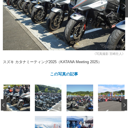
ショップレポート
愛車 File
ディテイリング
自動車豆知識
ストップ！不具合修理＆粗悪修理
ディテイリング
洗車
鈑金・塗装
鈑金・塗装
ヘッドライト磨き
コーティング
小キズ直し
防錆
特集記事
フィルム・ラッピング
ストップ 不具合修理＆粗悪修理
カーメーカー「旧車」関連プロジェ
ショップ紹介
クト
ショップレポート
プロショップ検索
レストア
《写真撮影 宮崎壮人》
コラム
カーメーカー「旧車」関連プロジ
コラム
スズキ カタナミーティング2025（KATANA Meeting 2025）
イベント
ェクト
インタビュー
イベント告知
イベントレポート
この写真の記事
‹