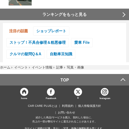
ランキングをもっと見る
注目の話題
ショップレポート
ストップ！不具合修理＆粗悪修理
愛車 File
クルマの疑問Q＆A
自動車豆知識
ホーム
›
イベント
›
イベント情報
›
記事
›
写真・画像
TOP
X
home
Facebook
Instagram
CAR CARE PLUSとは
利用規約
個人情報保護方針
お問い合わせ
紹介した商品/サービスを購入、契約した場合に、
売上の一部が弊社サイトに還元されることがあります。
当サイトに掲載の記事・見出し・写真・画像の無断転載を禁じます。