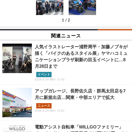
1
/
2
関連ニュース
人気イラストレーター浦野周平・加藤ノブキが
描く「バイクのあるスタイル展」ヤマハコミュ
ニケーションプラザ刷新の目玉イベントに…8
月28日まで
イベント
2026.6.29 Mon 12:00
アップガレージ、長野佐久店・群馬太田店を7
月に新規出店…関東・中部エリアで拡大
ニュース
2026.6.29 Mon 15:00
電動アシスト自転車「WILLGOファミリー」