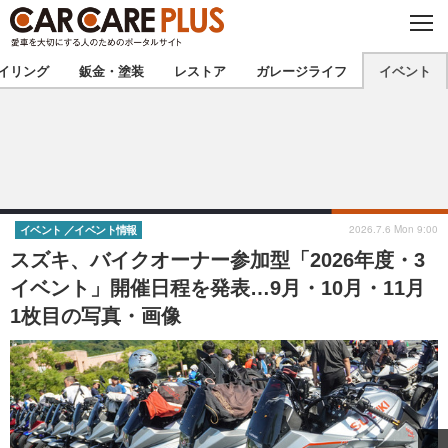
C
L
O
★カーケアプラス認定★
厳選プロショップを地域から探す
S
イリング
鈑金・塗装
レストア
ガレージライフ
イベント
E
北海道
東北
北関東
南関東
甲信越
北陸
2026.7.6 Mon 9:00
イベント
イベント情報
スズキ、バイクオーナー参加型「2026年度・3
東海
関西
イベント」開催日程を発表…9月・10月・11月
1枚目の写真・画像
中国
四国
九州
沖縄
注目の記事