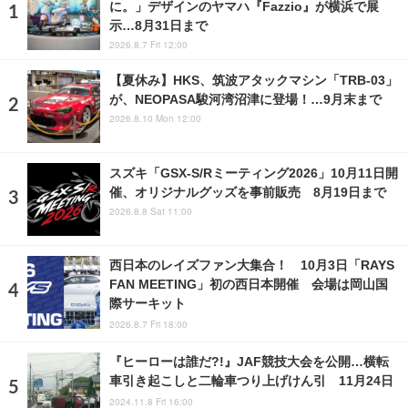
に。」デザインのヤマハ『Fazzio』が横浜で展
示…8月31日まで
2026.8.7 Fri 12:00
【夏休み】HKS、筑波アタックマシン「TRB-03」
が、NEOPASA駿河湾沼津に登場！…9月末まで
2026.8.10 Mon 12:00
スズキ「GSX-S/Rミーティング2026」10月11日開
催、オリジナルグッズを事前販売 8月19日まで
2026.8.8 Sat 11:00
西日本のレイズファン大集合！ 10月3日「RAYS
FAN MEETING」初の西日本開催 会場は岡山国
際サーキット
2026.8.7 Fri 18:00
『ヒーローは誰だ?!』JAF競技大会を公開…横転
車引き起こしと二輪車つり上げけん引 11月24日
2024.11.8 Fri 16:00