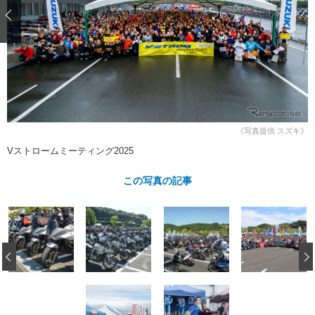
ショップレポート
愛車 File
ディテイリング
自動車豆知識
ストップ！不具合修理＆粗悪修理
ディテイリング
洗車
鈑金・塗装
鈑金・塗装
ヘッドライト磨き
コーティング
小キズ直し
防錆
特集記事
フィルム・ラッピング
ストップ 不具合修理＆粗悪修理
カーメーカー「旧車」関連プロジェ
ショップ紹介
クト
ショップレポート
プロショップ検索
レストア
《写真提供 スズキ》
コラム
Vストロームミーティング2025
カーメーカー「旧車」関連プロジ
コラム
イベント
ェクト
インタビュー
この写真の記事
イベント告知
イベントレポート
‹