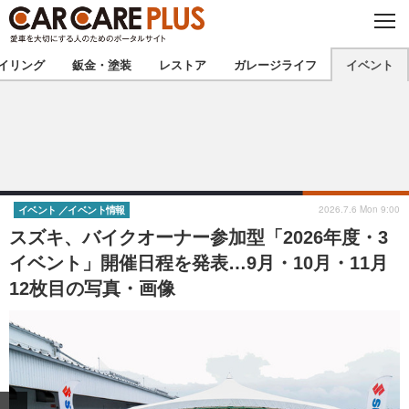
C
L
O
★カーケアプラス認定★
厳選プロショップを地域から探す
S
イリング
鈑金・塗装
レストア
ガレージライフ
イベント
E
北海道
東北
北関東
南関東
甲信越
北陸
2026.7.6 Mon 9:00
イベント
イベント情報
スズキ、バイクオーナー参加型「2026年度・3
東海
関西
イベント」開催日程を発表…9月・10月・11月
12枚目の写真・画像
中国
四国
九州
沖縄
注目の記事