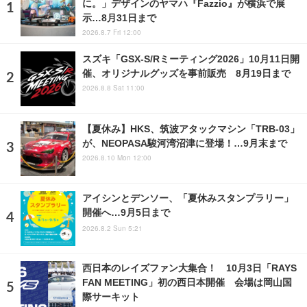
に。」デザインのヤマハ『Fazzio』が横浜で展
示…8月31日まで
2026.8.7 Fri 12:00
スズキ「GSX-S/Rミーティング2026」10月11日開
催、オリジナルグッズを事前販売 8月19日まで
2026.8.8 Sat 11:00
【夏休み】HKS、筑波アタックマシン「TRB-03」
が、NEOPASA駿河湾沼津に登場！…9月末まで
2026.8.10 Mon 12:00
アイシンとデンソー、「夏休みスタンプラリー」
開催へ…9月5日まで
2026.8.2 Sun 5:21
西日本のレイズファン大集合！ 10月3日「RAYS
FAN MEETING」初の西日本開催 会場は岡山国
際サーキット