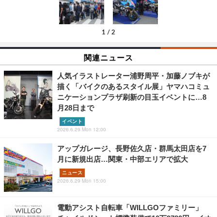
1
/
2
関連ニュース
人気イラストレーター浦野周平・加藤ノブキが
描く「バイクのあるスタイル展」ヤマハコミュ
ニケーションプラザ刷新の目玉イベントに…8
月28日まで
イベント
2026.6.29 Mon 12:00
アップガレージ、長野佐久店・群馬太田店を7
月に新規出店…関東・中部エリアで拡大
ニュース
2026.6.29 Mon 15:00
電動アシスト自転車「WILLGOファミリー」