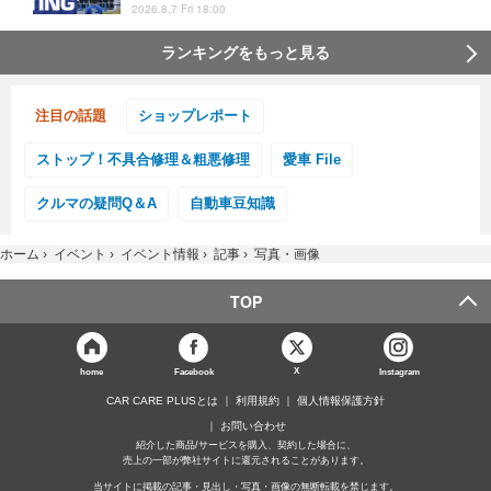
2026.8.7 Fri 18:00
ランキングをもっと見る
注目の話題
ショップレポート
ストップ！不具合修理＆粗悪修理
愛車 File
クルマの疑問Q＆A
自動車豆知識
ホーム
›
イベント
›
イベント情報
›
記事
›
写真・画像
TOP
X
home
Facebook
Instagram
CAR CARE PLUSとは
利用規約
個人情報保護方針
お問い合わせ
紹介した商品/サービスを購入、契約した場合に、
売上の一部が弊社サイトに還元されることがあります。
当サイトに掲載の記事・見出し・写真・画像の無断転載を禁じます。