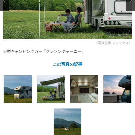
ショップレポート
愛車 File
ディテイリング
自動車豆知識
ストップ！不具合修理＆粗悪修理
ディテイリング
洗車
鈑金・塗装
鈑金・塗装
ヘッドライト磨き
コーティング
小キズ直し
防錆
特集記事
フィルム・ラッピング
ストップ 不具合修理＆粗悪修理
カーメーカー「旧車」関連プロジェ
ショップ紹介
《写真提供 フレックス》
クト
大型キャンピングカー「クレソンジャーニー」
ショップレポート
プロショップ検索
レストア
コラム
この写真の記事
カーメーカー「旧車」関連プロジ
コラム
イベント
ェクト
インタビュー
イベント告知
イベントレポート