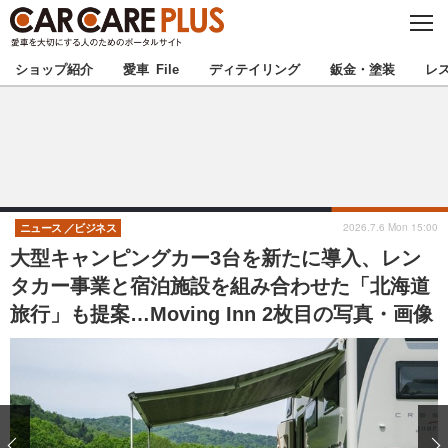
C
L
O
★カーケアプラス認定★
厳選プロショップを地域から探す
S
ショップ紹介
愛車 File
ディテイリング
鈑金・塗装
レ
E
北海道
東北
北関東
南関東
甲信越
北陸
2026.7.6 Mon 15:00
ニュース
ビジネス
大型キャンピングカー3台を新たに導入、レン
東海
関西
タカー事業と宿泊施設を組み合わせた「北海道
旅行」も提案…Moving Inn 2枚目の写真・画像
中国
四国
九州
沖縄
注目の記事