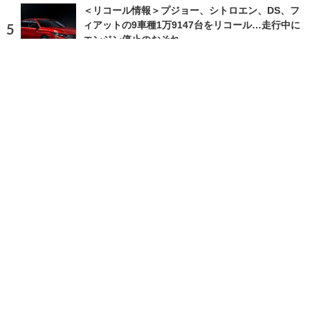
＜リコール情報＞プジョー、シトロエン、DS、フ
ィアットの9車種1万9147台をリコール…走行中に
エンジン停止のおそれ
2026.8.9 Sun 7:18
ランキングをもっと見る
注目の話題
ショップレポート
ストップ！不具合修理＆粗悪修理
愛車 File
クルマの疑問Q＆A
自動車豆知識
ホーム
›
ニュース
›
ビジネス
›
記事
›
写真・画像
TOP
X
home
Facebook
Instagram
CAR CARE PLUSとは
利用規約
個人情報保護方針