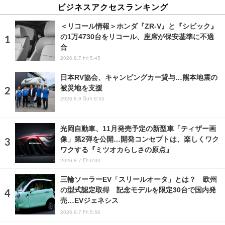
ビジネスアクセスランキング
＜リコール情報＞ホンダ『ZR-V』と『シビック』
の1万4730台をリコール、座席が保安基準に不適
合
2026.8.7 Fri 5:45
日本RV協会、キャンピングカー貸与…熊本地震の
被災地を支援
2026.8.9 Sun 9:35
光岡自動車、11月発売予定の新型車「ティザー画
像」第2弾を公開…開発コンセプトは、楽しくワク
ワクする『ミツオカらしさの原点』
2026.8.7 Fri 6:00
三輪ソーラーEV「スリールオータ」とは？ 欧州
の型式認定取得 記念モデルを限定30台で国内発
売…EVジェネシス
2026.8.7 Fri 5:56