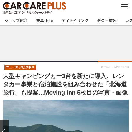
C
L
O
★カーケアプラス認定★
厳選プロショップを地域から探す
S
ショップ紹介
愛車 File
ディテイリング
鈑金・塗装
レ
E
北海道
東北
北関東
南関東
甲信越
北陸
2026.7.6 Mon 15:00
ニュース
ビジネス
大型キャンピングカー3台を新たに導入、レン
東海
関西
タカー事業と宿泊施設を組み合わせた「北海道
旅行」も提案…Moving Inn 5枚目の写真・画像
中国
四国
九州
沖縄
注目の記事