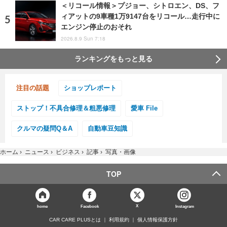
＜リコール情報＞プジョー、シトロエン、DS、フ
ィアットの9車種1万9147台をリコール…走行中に
エンジン停止のおそれ
2026.8.9 Sun 7:18
ランキングをもっと見る
注目の話題
ショップレポート
ストップ！不具合修理＆粗悪修理
愛車 File
クルマの疑問Q＆A
自動車豆知識
ホーム
›
ニュース
›
ビジネス
›
記事
›
写真・画像
TOP
X
home
Facebook
Instagram
CAR CARE PLUSとは
利用規約
個人情報保護方針