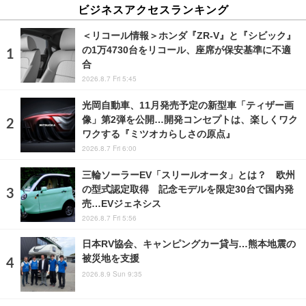
ビジネスアクセスランキング
＜リコール情報＞ホンダ『ZR-V』と『シビック』
の1万4730台をリコール、座席が保安基準に不適
合
2026.8.7 Fri 5:45
光岡自動車、11月発売予定の新型車「ティザー画
像」第2弾を公開…開発コンセプトは、楽しくワク
ワクする『ミツオカらしさの原点』
2026.8.7 Fri 6:00
三輪ソーラーEV「スリールオータ」とは？ 欧州
の型式認定取得 記念モデルを限定30台で国内発
売…EVジェネシス
2026.8.7 Fri 5:56
日本RV協会、キャンピングカー貸与…熊本地震の
被災地を支援
2026.8.9 Sun 9:35