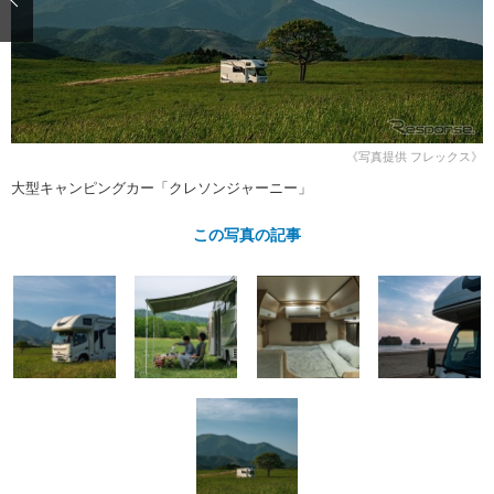
ショップレポート
愛車 File
ディテイリング
自動車豆知識
ストップ！不具合修理＆粗悪修理
ディテイリング
洗車
鈑金・塗装
鈑金・塗装
ヘッドライト磨き
コーティング
小キズ直し
防錆
特集記事
フィルム・ラッピング
ストップ 不具合修理＆粗悪修理
カーメーカー「旧車」関連プロジェ
ショップ紹介
《写真提供 フレックス》
クト
大型キャンピングカー「クレソンジャーニー」
ショップレポート
プロショップ検索
レストア
コラム
この写真の記事
カーメーカー「旧車」関連プロジ
コラム
イベント
ェクト
インタビュー
イベント告知
イベントレポート