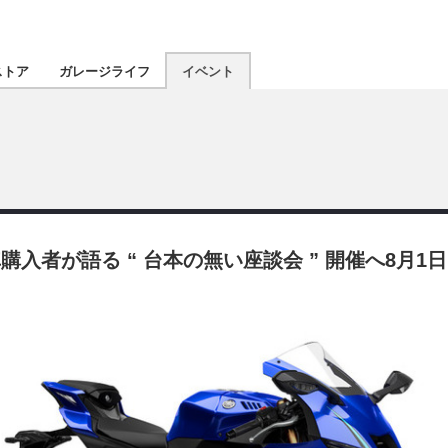
認定★
厳選プロショ
ストア
ガレージライフ
イベント
東北
南関東
北陸
入者が語る “ 台本の無い座談会 ” 開催へ8月1日
関西
四国
沖縄