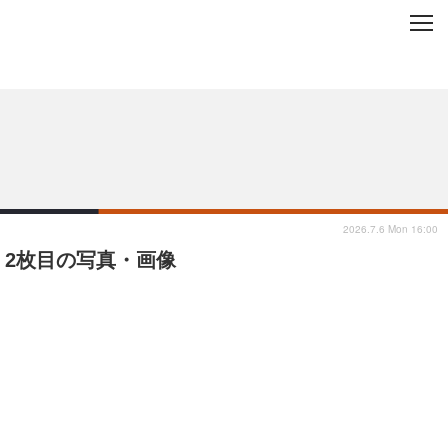
C
L
O
ップを地域から探す
S
E
2026.7.6 Mon 16:00
 2枚目の写真・画像