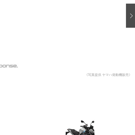
愛車 File
ストップ！不具合修理＆粗悪修理
洗車
コーティング
防錆
ーメーカー「旧車」関連プロジェクト
プロショップ検索
《写真提供 ヤマハ発動機販売》
コラム
イベントレポート