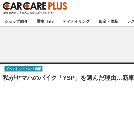
★カーケアプラス
ショップ紹介
愛車 File
ディテイリング
鈑金・塗装
レ
北海道
北関東
イベント
イベント情報
甲信越
私がヤマハのバイク「YSP」を選んだ理由…新車購
東海
中国
九州