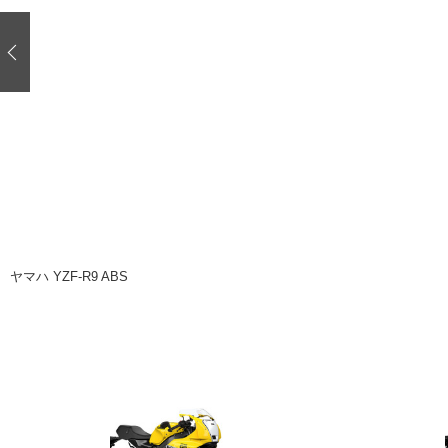
注目の記事
ショップレポート
ディテイリング
自動車豆知識
ディテイリング
鈑金・塗装
鈑金・塗装
ヘッドライト磨き
小キズ直し
特集記事
フィルム・ラッピング
ストップ 不具合修理＆粗悪修理
ショップ紹介
コラム
ショップレポート
レストア
カーメーカー「旧車」関連プロジェク
イベント
ヤマハ YZF-R9 ABS
インタビュー
イベント告知