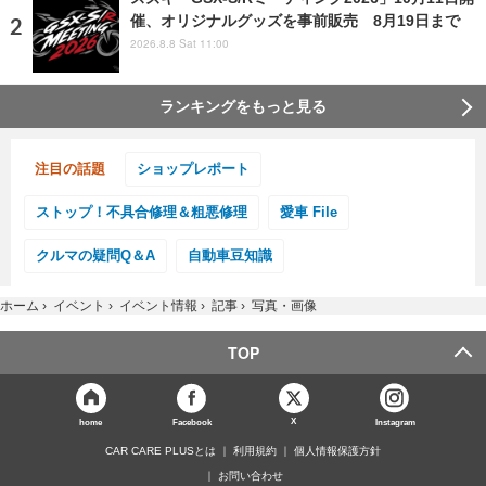
催、オリジナルグッズを事前販売 8月19日まで
2026.8.8 Sat 11:00
ランキングをもっと見る
注目の話題
ショップレポート
ストップ！不具合修理＆粗悪修理
愛車 File
クルマの疑問Q＆A
自動車豆知識
ホーム
›
イベント
›
イベント情報
›
記事
›
写真・画像
TOP
X
home
Facebook
Instagram
CAR CARE PLUSとは
利用規約
個人情報保護方針
お問い合わせ