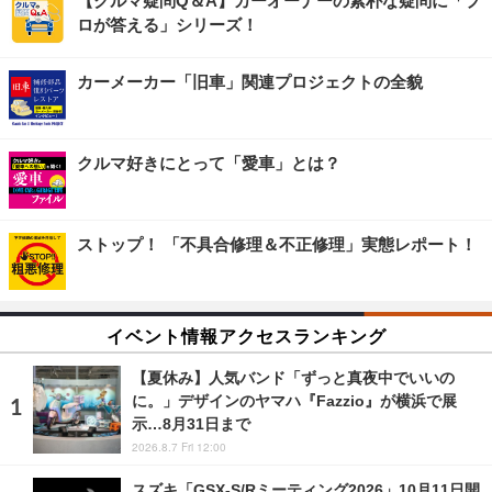
【クルマ疑問Q＆A】カーオーナーの素朴な疑問に「プ
ロが答える」シリーズ！
カーメーカー「旧車」関連プロジェクトの全貌
クルマ好きにとって「愛車」とは？
ストップ！ 「不具合修理＆不正修理」実態レポート！
イベント情報アクセスランキング
【夏休み】人気バンド「ずっと真夜中でいいの
に。」デザインのヤマハ『Fazzio』が横浜で展
示…8月31日まで
2026.8.7 Fri 12:00
スズキ「GSX-S/Rミーティング2026」10月11日開