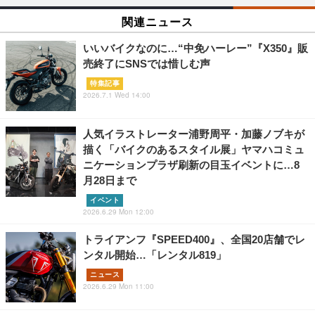
関連ニュース
いいバイクなのに…“中免ハーレー”『X350』販
売終了にSNSでは惜しむ声
特集記事
2026.7.1 Wed 14:00
人気イラストレーター浦野周平・加藤ノブキが
描く「バイクのあるスタイル展」ヤマハコミュ
ニケーションプラザ刷新の目玉イベントに…8
月28日まで
イベント
2026.6.29 Mon 12:00
トライアンフ『SPEED400』、全国20店舗でレ
ンタル開始…「レンタル819」
ニュース
2026.6.29 Mon 11:00