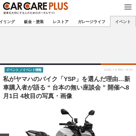
C
L
O
★カーケアプラス認定★
厳選プロショップを地域から探す
S
イリング
鈑金・塗装
レストア
ガレージライフ
イベント
E
北海道
東北
北関東
南関東
甲信越
北陸
2026.7.6 Mon 16:00
イベント
イベント情報
私がヤマハのバイク「YSP」を選んだ理由…新
東海
関西
車購入者が語る “ 台本の無い座談会 ” 開催へ8
月1日 4枚目の写真・画像
中国
四国
九州
沖縄
注目の記事