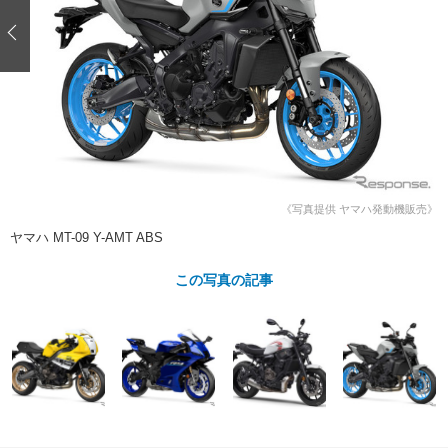
ショップレポート
愛車 File
ディテイリング
自動車豆知識
ストップ！不具合修理＆粗悪修理
ディテイリング
洗車
鈑金・塗装
鈑金・塗装
ヘッドライト磨き
コーティング
小キズ直し
防錆
特集記事
フィルム・ラッピング
ストップ 不具合修理＆粗悪修理
カーメーカー「旧車」関連プロジェ
ショップ紹介
クト
ショップレポート
プロショップ検索
レストア
コラム
《写真提供 ヤマハ発動機販売》
カーメーカー「旧車」関連プロジ
コラム
イベント
ェクト
ヤマハ MT-09 Y-AMT ABS
インタビュー
イベント告知
イベントレポート
この写真の記事