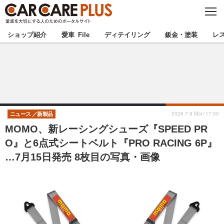
C
L
O
★カーケアプラス認定★
厳選プロショップを地域から探す
S
ショップ紹介
愛車 File
ディテイリング
鈑金・塗装
レ
E
北海道
東北
北関東
南関東
甲信越
北陸
2026.7.6 Mon 17:00
ニュース
新製品
MOMO、新レーシングシューズ『SPEED PR
東海
関西
O』と6点式シートベルト『PRO RACING 6P』
…7月15日発売 8枚目の写真・画像
中国
四国
九州
沖縄
注目の記事