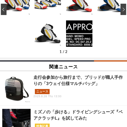
‹
1
/
2
関連ニュース
走行会参加から旅行まで、ブリッドが職人手作
りの「3ウェイ仕様マルチバッグ」
ニュース
2025.8.28 Thu 13:00
ミズノの「歩ける」ドライビングシューズ『ベ
アクラッチL』を試してみた
特集記事