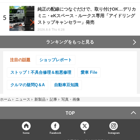
純正の配線につなぐだけで、取り付けOK…デリカ
ミニ・eKスペース・ルークス専用「アイドリング
ストップキャンセラー」発売
2026.8.6 Thu 6:28
ランキングをもっと見る
注目の話題
ショップレポート
ストップ！不具合修理＆粗悪修理
愛車 File
クルマの疑問Q＆A
自動車豆知識
ホーム
›
ニュース
›
新製品
›
記事
›
写真・画像
TOP
X
home
Facebook
Instagram