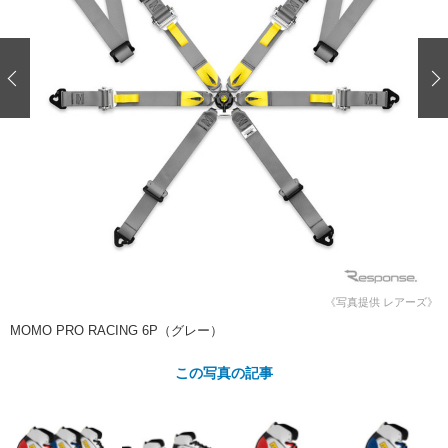
ショップレポート
愛車 File
ディテイリング
自動車豆知識
ストップ！不具合修理＆粗悪修理
ディテイリング
洗車
鈑金・塗装
鈑金・塗装
ヘッドライト磨き
コーティング
小キズ直し
防錆
特集記事
フィルム・ラッピング
ストップ 不具合修理＆粗悪修理
カーメーカー「旧車」関連プロジェ
ショップ紹介
クト
ショップレポート
プロショップ検索
レストア
コラム
カーメーカー「旧車」関連プロジ
コラム
イベント
ェクト
インタビュー
イベント告知
イベントレポート
《写真提供 レアーズ》
MOMO PRO RACING 6P（グレー）
この写真の記事