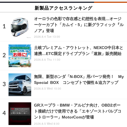
新製品アクセスランキング
オーロラの色彩で存在感と幻想性を表現…オージ
ーケーカブト「カムイ・5」に新グラフィック『ル
ノア』登場
2026.8.4 Tue 13:00
土岐プレミアム・アウトレット、NEXCO中日本と
連携…ETC限定ドライブプラン「速旅」販売開始
2026.8.6 Thu 11:00
無限、新型ホンダ「N-BOX」用パーツ発売！ My
Special BOX コンセプトで個性＆迫力アップ
2026.8.5 Wed 10:00
GRスープラ・BMW・アルピナ向け、OBD2ポー
ト接続だけで使用できる「エキゾーストバルブコ
ントローラー」MotorComが登場
2026.8.5 Wed 8:00