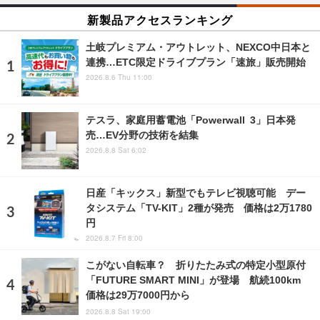
新製品アクセスランキング
土岐プレミアム・アウトレット、NEXCO中日本と
連携…ETC限定ドライブプラン「速旅」販売開始
2026.8.6 Thu 11:00
テスラ、家庭用蓄電池「Powerwall 3」日本発
売…EV分野の技術を結集
2026.8.8 Sat 6:02
日産「キックス」新型でもテレビ視聴可能 デー
タシステム「TV-KIT」2種が発売 価格は2万1780
円
2026.8.7 Fri 8:00
こがない自転車？ 折りたたみ式の特定小型原付
「FUTURE SMART MINI」が登場 航続100km
価格は29万7000円から
2026.8.8 Sat 19:00