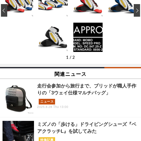
‹
1
/
2
関連ニュース
走行会参加から旅行まで、ブリッドが職人手作
りの「3ウェイ仕様マルチバッグ」
ニュース
2025.8.28 Thu 13:00
ミズノの「歩ける」ドライビングシューズ『ベ
アクラッチL』を試してみた
特集記事