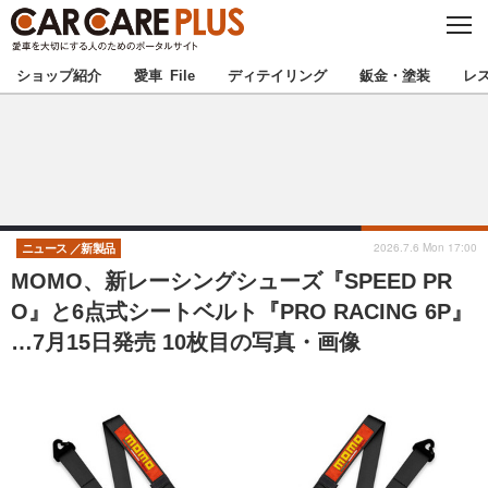
C
L
O
★カーケアプラス認定★
厳選プロショップを地域から探す
S
ショップ紹介
愛車 File
ディテイリング
鈑金・塗装
レ
E
北海道
東北
北関東
南関東
甲信越
北陸
2026.7.6 Mon 17:00
ニュース
新製品
MOMO、新レーシングシューズ『SPEED PR
東海
関西
O』と6点式シートベルト『PRO RACING 6P』
…7月15日発売 10枚目の写真・画像
中国
四国
九州
沖縄
注目の記事