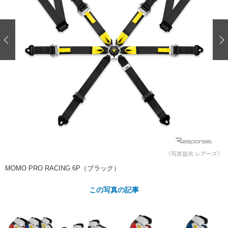
ショップレポート
愛車 File
ディテイリング
自動車豆知識
ストップ！不具合修理＆粗悪修理
ディテイリング
洗車
鈑金・塗装
鈑金・塗装
ヘッドライト磨き
コーティング
小キズ直し
防錆
特集記事
フィルム・ラッピング
ストップ 不具合修理＆粗悪修理
カーメーカー「旧車」関連プロジェ
ショップ紹介
クト
ショップレポート
プロショップ検索
レストア
コラム
カーメーカー「旧車」関連プロジ
コラム
イベント
ェクト
インタビュー
イベント告知
イベントレポート
《写真提供 レアーズ》
MOMO PRO RACING 6P（ブラック）
この写真の記事