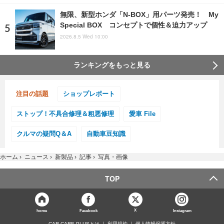
無限、新型ホンダ「N-BOX」用パーツ発売！ My
Special BOX コンセプトで個性＆迫力アップ
2026.8.5 Wed 10:00
ランキングをもっと見る
注目の話題
ショップレポート
ストップ！不具合修理＆粗悪修理
愛車 File
クルマの疑問Q＆A
自動車豆知識
ホーム
›
ニュース
›
新製品
›
記事
›
写真・画像
TOP
X
home
Facebook
Instagram
CAR CARE PLUSとは
利用規約
個人情報保護方針