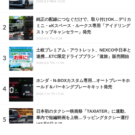
2026.8.5 Wed 10:00
純正の配線につなぐだけで、取り付けOK…デリカ
ミニ・eKスペース・ルークス専用「アイドリング
ストップキャンセラー」発売
2026.8.6 Thu 6:28
土岐プレミアム・アウトレット、NEXCO中日本と
連携…ETC限定ドライブプラン「速旅」販売開始
2026.8.6 Thu 11:00
ホンダ・N-BOXカスタム専用…オートブレーキホ
ールド＆パーキングブレーキキット発売
2026.7.31 Fri 17:00
日本初のタクシー映画祭「TAXIATER」に連動、
車内で短編映画を上映…ラッピングタクシー運行
は8月9日まで
2026.8.7 Fri 10:00