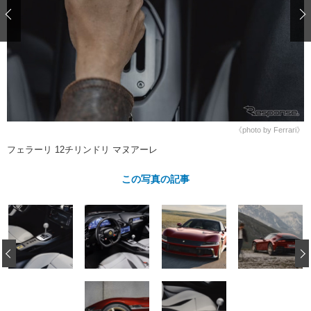
ショップレポート
愛車 File
ディテイリング
自動車豆知識
ストップ！不具合修理＆粗悪修理
ディテイリング
洗車
鈑金・塗装
鈑金・塗装
ヘッドライト磨き
コーティング
小キズ直し
防錆
特集記事
フィルム・ラッピング
ストップ 不具合修理＆粗悪修理
カーメーカー「旧車」関連プロジェ
ショップ紹介
クト
ショップレポート
プロショップ検索
レストア
《photo by Ferrari》
コラム
フェラーリ 12チリンドリ マヌアーレ
カーメーカー「旧車」関連プロジ
コラム
イベント
ェクト
インタビュー
この写真の記事
イベント告知
イベントレポート
‹