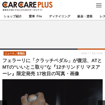
C
L
O
★カーケアプラス認定★
厳選プロショップを地域から探す
S
ショップ紹介
愛車 File
ディテイリング
鈑金・塗装
レ
E
北海道
東北
北関東
南関東
甲信越
北陸
2026.7.7 Tue 10:00
ニュース
新製品
フェラーリに「クラッチペダル」が復活、ATと
東海
関西
MTの“いいとこ取り”な『12チリンドリ マヌア
ーレ』限定発売 17枚目の写真・画像
中国
四国
九州
沖縄
注目の記事