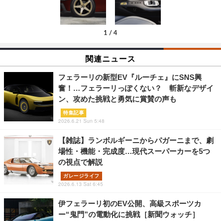
1
/
4
関連ニュース
フェラーリの新型EV『ルーチェ』にSNS興
奮！…フェラーリっぽくない？ 斬新なデザイ
ン、攻めた挑戦と勇気に賞賛の声も
特集記事
2026.6.21 Sun 5:48
【雑誌】ランボルギーニからパガーニまで、劇
場性・機能・完成度…現代スーパーカーを5つ
の視点で解説
ガレージライフ
2026.6.13 Sat 6:45
伊フェラーリ初のEV公開、高級スポーツカ
ー“鬼門”の電動化に挑戦［新聞ウォッチ］