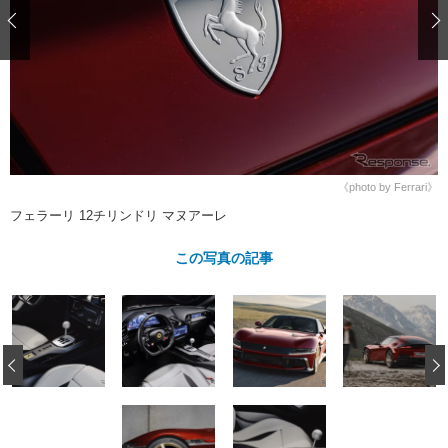
ショップレポート
愛車 File
ディテイリング
自動車豆知識
ストップ！不具合修理＆粗悪修理
ディテイリング
洗車
鈑金・塗装
鈑金・塗装
ヘッドライト磨き
コーティング
小キズ直し
防錆
特集記事
フィルム・ラッピング
ストップ 不具合修理＆粗悪修理
カーメーカー「旧車」関連プロジェ
ショップ紹介
クト
ショップレポート
プロショップ検索
レストア
《photo by Ferrari》
コラム
フェラーリ 12チリンドリ マヌアーレ
カーメーカー「旧車」関連プロジ
コラム
イベント
ェクト
インタビュー
この写真の記事
イベント告知
イベントレポート
‹