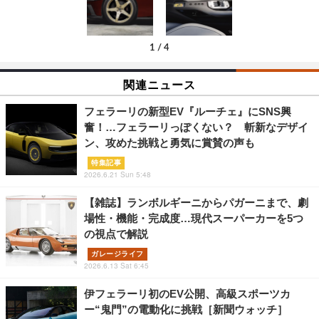
1
/
4
関連ニュース
フェラーリの新型EV『ルーチェ』にSNS興
奮！…フェラーリっぽくない？ 斬新なデザイ
ン、攻めた挑戦と勇気に賞賛の声も
特集記事
2026.6.21 Sun 5:48
【雑誌】ランボルギーニからパガーニまで、劇
場性・機能・完成度…現代スーパーカーを5つ
の視点で解説
ガレージライフ
2026.6.13 Sat 6:45
伊フェラーリ初のEV公開、高級スポーツカ
ー“鬼門”の電動化に挑戦［新聞ウォッチ］