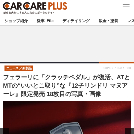
C
L
O
★カーケアプラス認定★
厳選プロショップを地域から探す
S
ショップ紹介
愛車 File
ディテイリング
鈑金・塗装
レ
E
北海道
東北
北関東
南関東
甲信越
北陸
2026.7.7 Tue 10:00
ニュース
新製品
フェラーリに「クラッチペダル」が復活、ATと
東海
関西
MTの“いいとこ取り”な『12チリンドリ マヌア
ーレ』限定発売 18枚目の写真・画像
中国
四国
九州
沖縄
注目の記事