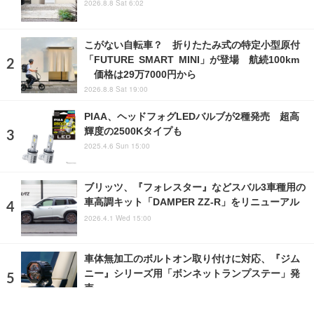
2026.8.8 Sat 6:02
こがない自転車？ 折りたたみ式の特定小型原付
「FUTURE SMART MINI」が登場 航続100km
価格は29万7000円から
2026.8.8 Sat 19:00
PIAA、ヘッドフォグLEDバルブが2種発売 超高
輝度の2500Kタイプも
2025.4.6 Sun 15:00
ブリッツ、『フォレスター』などスバル3車種用の
車高調キット「DAMPER ZZ-R」をリニューアル
2026.4.1 Wed 15:00
車体無加工のボルトオン取り付けに対応、『ジム
ニー』シリーズ用「ボンネットランプステー」発
売
2026.6.11 Thu 6:42