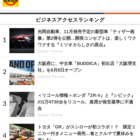
ビジネスアクセスランキング
光岡自動車、11月発売予定の新型車「ティザー画
像」第2弾を公開…開発コンセプトは、楽しくワク
ワクする『ミツオカらしさの原点』
2026.8.7 Fri 6:00
大阪府に、中古車「BUDDICA」初出店「大阪堺支
社」を8月8日オープン
2026.8.6 Thu 6:00
＜リコール情報＞ホンダ『ZR-V』と『シビック』
の1万4730台をリコール、座席が保安基準に不適
合
2026.8.7 Fri 5:45
トヨタ「GR」がスシローが初コラボ！？ 限定ミ
ニカー付きメニュー発売…食とクルマで夏休みを
楽しむ