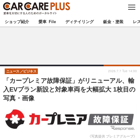
C
L
O
★カーケアプラス認定★
厳選プロショップを地域から探す
S
ショップ紹介
愛車 File
ディテイリング
鈑金・塗装
レ
E
北海道
東北
北関東
南関東
甲信越
北陸
2026.7.7 Tue 14:00
ニュース
ビジネス
「カープレミア故障保証」がリニューアル、輸
東海
関西
入EVプラン新設と対象車両を大幅拡大 1枚目の
写真・画像
中国
四国
九州
沖縄
注目の記事
《写真提供 プレミアグループ》