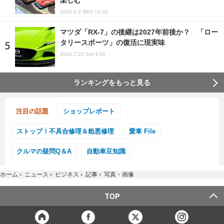
2026.8.5 Wed 12:00
マツダ「RX-7」の後継は2027年前後か？ 「ロー
タリースポーツ」の復活に現実味
2026.7.25 Sat 4:55
ランキングをもっと見る
注目の話題
ショップレポート
ストップ！不具合修理＆粗悪修理
愛車 File
クルマの疑問Q＆A
自動車豆知識
ホーム
›
ニュース
›
ビジネス
›
記事
›
写真・画像
TOP