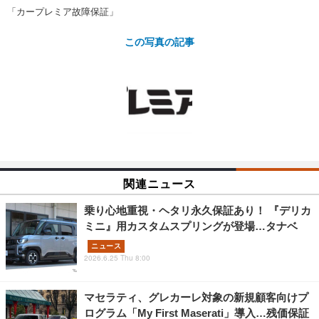
ショップレポート
愛車 File
ディテイリング
「カープレミア故障保証」
自動車豆知識
ストップ！不具合修理＆粗悪修理
ディテイリング
洗車
鈑金・塗装
この写真の記事
鈑金・塗装
ヘッドライト磨き
コーティング
小キズ直し
防錆
特集記事
フィルム・ラッピング
ストップ 不具合修理＆粗悪修理
カーメーカー「旧車」関連プロジェ
ショップ紹介
クト
ショップレポート
プロショップ検索
レストア
コラム
カーメーカー「旧車」関連プロジ
コラム
イベント
ェクト
インタビュー
関連ニュース
イベント告知
イベントレポート
乗り心地重視・ヘタリ永久保証あり！ 『デリカ
ミニ』用カスタムスプリングが登場…タナベ
ニュース
2026.6.25 Thu 8:00
マセラティ、グレカーレ対象の新規顧客向けプ
ログラム「My First Maserati」導入…残価保証