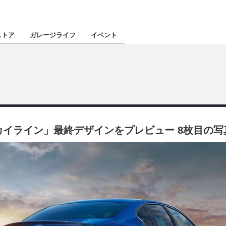
認定★
厳選プロショ
ストア
ガレージライフ
イベント
東北
南関東
スカイライン」最終デザインをプレビュー 8枚目の
北陸
関西
四国
沖縄