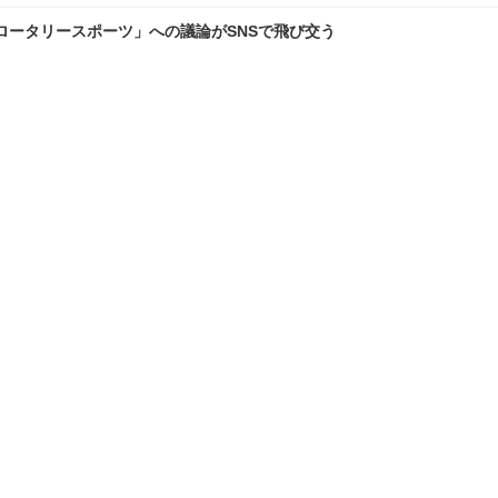
ロータリースポーツ」への議論がSNSで飛び交う
タ・新型スーパーカー「GR GT」に再び脚光 欧州公開で日本のフ
ランキングをもっと見る
理
愛車 File
クルマの疑問Q＆A
自動車豆知識
TOP
X
Facebook