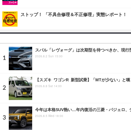
ストップ！ 「不具合修理＆不正修理」実態レポート！
スバル「レヴォーグ」は次期型を待つべきか、現行
2026.8.2 Sun 15:00
【スズキ ワゴンR 新型試乗】「MTが少ない」と
2026.8.8 Sat 14:00
今年は本格SUV熱い…年内復活の三菱・パジェロ、
2026.8.5 Wed 18:00