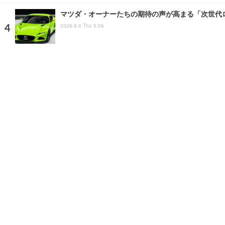
マツダ・オーナーたちの期待の声が高まる「次世代
2026.8.6 Thu 5:56
市販車とは思えない…攻めに攻めた開発に驚く、トヨ
2026.8.5 Wed 4:14
注目の話題
ショップレポート
ストップ！不具合修理＆粗悪修
ホーム
›
特集記事
›
トピック
›
記事
›
写真・画像
home