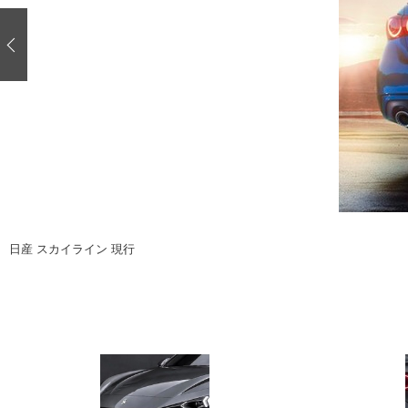
注目の記事
ショップレポート
ディテイリング
自動車豆知識
ディテイリング
鈑金・塗装
鈑金・塗装
ヘッドライト磨き
小キズ直し
特集記事
フィルム・ラッピング
ストップ 不具合修理＆粗悪修理
ショップ紹介
コラム
ショップレポート
レストア
カーメーカー「旧車」関連プロジェク
イベント
日産 スカイライン 現行
インタビュー
イベント告知