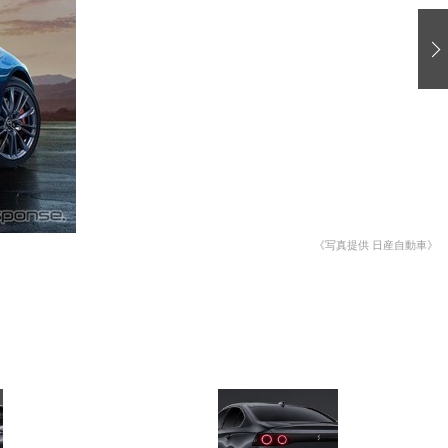
愛車 File
ストップ！不具合修理＆粗悪修理
洗車
コーティング
防錆
ーメーカー「旧車」関連プロジェクト
プロショップ検索
《写真提供 日産自動車》
コラム
イベントレポート