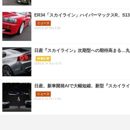
ER34「スカイライン」ハイパーマックスR、S13
ニュース
2026.6.20 Sat 4:59
日産『スカイライン』次期型への期待高まる…丸型4
特集記事
2026.6.14 Sun 0:10
日産、新車開発AIで大幅短縮、新型『スカイライ
ニュース
2026.6.12 Fri 11:05