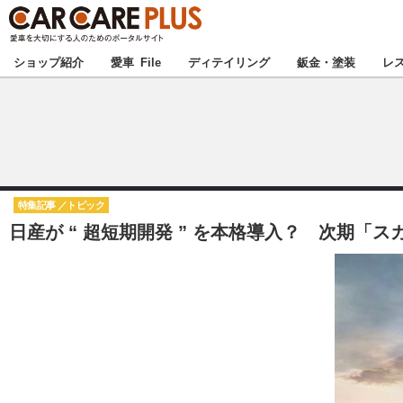
★カーケアプラス
ショップ紹介
愛車 File
ディテイリング
鈑金・塗装
レ
北海道
北関東
特集記事
トピック
日産が “ 超短期開発 ” を本格導入？ 次期「
甲信越
東海
中国
九州