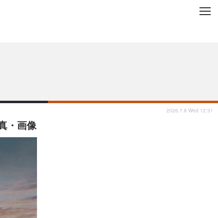
C
L
O
ップを地域から探す
S
E
2026.7.8 Wed 12:31
写真・画像