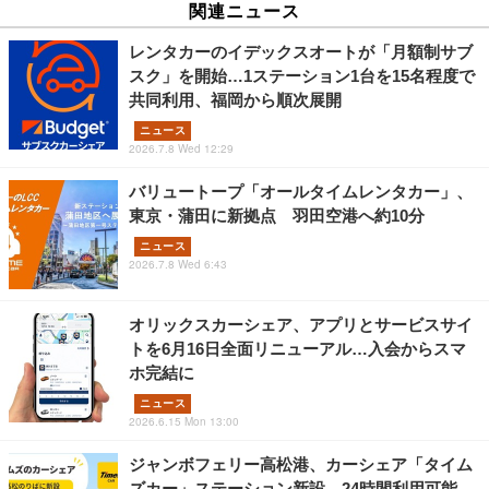
関連ニュース
レンタカーのイデックスオートが「月額制サブ
スク」を開始…1ステーション1台を15名程度で
共同利用、福岡から順次展開
ニュース
2026.7.8 Wed 12:29
バリュートープ「オールタイムレンタカー」、
東京・蒲田に新拠点 羽田空港へ約10分
ニュース
2026.7.8 Wed 6:43
オリックスカーシェア、アプリとサービスサイ
トを6月16日全面リニューアル…入会からスマ
ホ完結に
ニュース
2026.6.15 Mon 13:00
ジャンボフェリー高松港、カーシェア「タイム
ズカー」ステーション新設…24時間利用可能