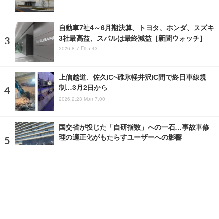
自動車7社4～6月期決算、トヨタ、ホンダ、スズキ
3社最高益、スバルは最終減益［新聞ウォッチ］
2026.8.7 Fri 5:43
上信越道、佐久IC~碓氷軽井沢IC間で終日車線規
制…3月2日から
2026.2.23 Mon 7:00
国交省が投じた「自研指数」への一石…事故車修
理の適正化がもたらすユーザーへの影響
2026.6.25 Thu 16:40
ランキングをもっと見る
注目の話題
ショップレポート