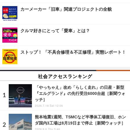
カーメーカー「旧車」関連プロジェクトの全貌
クルマ好きにとって「愛車」とは？
ストップ！ 「不具合修理＆不正修理」実態レポート！
社会アクセスランキング
「やっちゃえ」改め「らしく走れ」の日産・新型
『エルグランド』の先行受注6000台超［新聞ウォ
ッチ］
2026.7.18 Sat 12:06
熊本地震1週間、TSMCなど半導体工場復旧、ホン
ダ国内3工場は8月19日まで停止［新聞ウォッチ］
2026.8.6 Thu 5:46