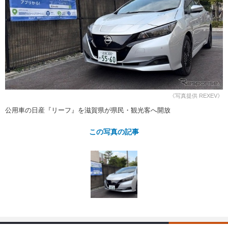
ショップレポート
愛車 File
ディテイリング
自動車豆知識
ストップ！不具合修理＆粗悪修理
ディテイリング
洗車
鈑金・塗装
鈑金・塗装
ヘッドライト磨き
コーティング
小キズ直し
防錆
特集記事
フィルム・ラッピング
ストップ 不具合修理＆粗悪修理
カーメーカー「旧車」関連プロジェ
ショップ紹介
クト
ショップレポート
プロショップ検索
レストア
《写真提供 REXEV》
コラム
カーメーカー「旧車」関連プロジ
コラム
公用車の日産『リーフ』を滋賀県が県民・観光客へ開放
イベント
ェクト
インタビュー
イベント告知
イベントレポート
この写真の記事