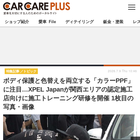
C
L
O
★カーケアプラス認定★
厳選プロショップを地域から探す
S
ショップ紹介
愛車 File
ディテイリング
鈑金・塗装
レ
E
北海道
東北
北関東
南関東
甲信越
北陸
2026.7.9 Thu 10:46
特集記事
トピック
ボディ保護と色替えを両立する「カラーPPF」
東海
関西
に注目…XPEL Japanが関西エリアの認定施工
店向けに施工トレーニング研修を開催 1枚目の
中国
四国
写真・画像
九州
沖縄
注目の記事