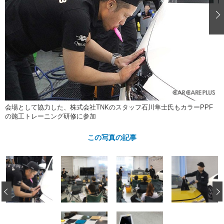
ショップレポート
愛車 File
ディテイリング
自動車豆知識
ストップ！不具合修理＆粗悪修理
ディテイリング
洗車
鈑金・塗装
鈑金・塗装
ヘッドライト磨き
コーティング
小キズ直し
防錆
特集記事
フィルム・ラッピング
ストップ 不具合修理＆粗悪修理
カーメーカー「旧車」関連プロジェ
ショップ紹介
クト
ショップレポート
プロショップ検索
レストア
コラム
会場として協力した、株式会社TNKのスタッフ石川隼士氏もカラーPPF
カーメーカー「旧車」関連プロジ
コラム
イベント
の施工トレーニング研修に参加
ェクト
インタビュー
イベント告知
イベントレポート
この写真の記事
‹