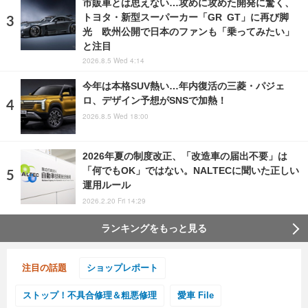
市販車とは思えない…攻めに攻めた開発に驚く、
トヨタ・新型スーパーカー「GR GT」に再び脚
光 欧州公開で日本のファンも「乗ってみたい」
と注目
2026.8.5 Wed 4:14
今年は本格SUV熱い…年内復活の三菱・パジェ
ロ、デザイン予想がSNSで加熱！
2026.8.5 Wed 18:00
2026年夏の制度改正、「改造車の届出不要」は
「何でもOK」ではない。NALTECに聞いた正しい
運用ルール
2026.2.20 Fri 14:29
ランキングをもっと見る
注目の話題
ショップレポート
ストップ！不具合修理＆粗悪修理
愛車 File