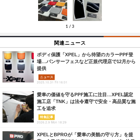
1
/
3
関連ニュース
ボディ保護「XPEL」から待望のカラーPPF登
場…パンサーフェスなど正規代理店で12月から
提供
ニュース
2025.10.31 Fri 16:01
愛車の価値を守るPPF施工に注目…XPEL認定
施工店「TNK」は法令遵守で安全・高品質な施
工を追求
特集記事
2026.2.9 Mon 18:29
XPELとBPROが「愛車の美観の守り方」を提