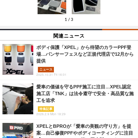
1
/
3
関連ニュース
ボディ保護「XPEL」から待望のカラーPPF登
場…パンサーフェスなど正規代理店で12月から
提供
ニュース
2025.10.31 Fri 16:01
愛車の価値を守るPPF施工に注目…XPEL認定
施工店「TNK」は法令遵守で安全・高品質な施
工を追求
特集記事
2026.2.9 Mon 18:29
XPELとBPROが「愛車の美観の守り方」を提
案…自己修復PPFやボディコーティングに注目