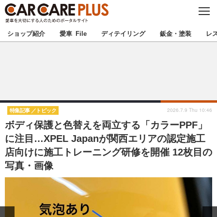
C
L
O
★カーケアプラス認定★
厳選プロショップを地域から探す
S
ショップ紹介
愛車 File
ディテイリング
鈑金・塗装
レ
E
北海道
東北
北関東
南関東
甲信越
北陸
2026.7.9 Thu 10:46
特集記事
トピック
ボディ保護と色替えを両立する「カラーPPF」
東海
関西
に注目…XPEL Japanが関西エリアの認定施工
店向けに施工トレーニング研修を開催 12枚目の
中国
四国
写真・画像
九州
沖縄
注目の記事