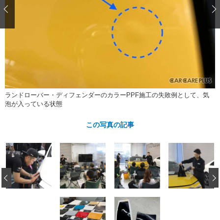
ショップレポート
愛車 File
ディテイリング
自動車豆知識
ストップ！不具合修理＆粗悪修理
ディテイリング
洗車
鈑金・塗装
鈑金・塗装
ヘッドライト磨き
コーティング
小キズ直し
防錆
特集記事
フィルム・ラッピング
ストップ 不具合修理＆粗悪修理
カーメーカー「旧車」関連プロジェ
ショップ紹介
クト
ショップレポート
プロショップ検索
レストア
コラム
ランドローバー・ディフェンダーのカラーPPF施工の失敗例として、気
泡が入っている状態
カーメーカー「旧車」関連プロジ
コラム
イベント
ェクト
この写真の記事
インタビュー
イベント告知
イベントレポート
‹