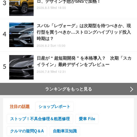
ロ、デザイン予想がSNSで加熱！
2026.8.5 Wed 18:00
スバル「レヴォーグ」は次期型を待つべきか、現
行型を買うべきか…ストロングハイブリッド投入
時期は？
2026.8.2 Sun 15:00
日産が “ 超短期開発 ” を本格導入？ 次期「スカ
イライン」最終デザインをプレビュー
2026.7.8 Wed 12:31
ランキングをもっと見る
注目の話題
ショップレポート
ストップ！不具合修理＆粗悪修理
愛車 File
クルマの疑問Q＆A
自動車豆知識