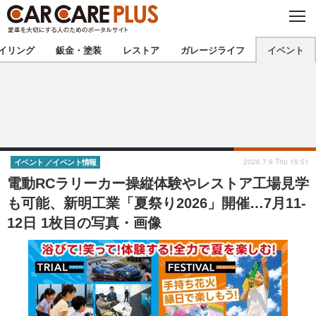
C
L
O
★カーケアプラス認定★
厳選プロショップを地域から探す
S
イリング
鈑金・塗装
レストア
ガレージライフ
イベント
E
北海道
東北
北関東
南関東
甲信越
北陸
2026.7.9 Thu 19:51
イベント
イベント情報
電動RCラリーカー操縦体験やレストア工場見学
東海
関西
も可能、新明工業「夏祭り2026」開催…7月11‐
12日 1枚目の写真・画像
中国
四国
九州
沖縄
注目の記事