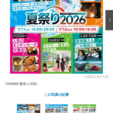
ショップレポート
愛車 File
ディテイリング
自動車豆知識
ストップ！不具合修理＆粗悪修理
ディテイリング
洗車
鈑金・塗装
鈑金・塗装
ヘッドライト磨き
コーティング
小キズ直し
防錆
特集記事
フィルム・ラッピング
ストップ 不具合修理＆粗悪修理
カーメーカー「旧車」関連プロジェ
ショップ紹介
クト
ショップレポート
プロショップ検索
レストア
コラム
カーメーカー「旧車」関連プロジ
コラム
イベント
ェクト
インタビュー
イベント告知
イベントレポート
《写真提供 新明工業》
「SHINMEI夏祭り2026」
この写真の記事