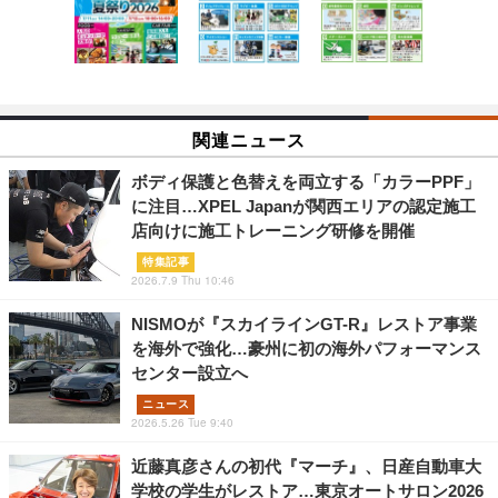
関連ニュース
ボディ保護と色替えを両立する「カラーPPF」
に注目…XPEL Japanが関西エリアの認定施工
店向けに施工トレーニング研修を開催
特集記事
2026.7.9 Thu 10:46
NISMOが『スカイラインGT-R』レストア事業
を海外で強化…豪州に初の海外パフォーマンス
センター設立へ
ニュース
2026.5.26 Tue 9:40
近藤真彦さんの初代『マーチ』、日産自動車大
学校の学生がレストア…東京オートサロン2026