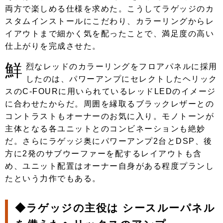
両方で楽しめる仕様を求めた。こうしてラゲッジのカ
スタムインストールにこだわり、カラーリングからレ
イアウトまで細かく気を配ったことで、満足度の高い
仕上がりを完成させた。
鮮
烈なレッドのカラーリングをフロアパネルに採用
したのは、パワーアンプにセレクトしたヘリック
スのC-FOURに用いられているレッドLEDのイメージ
に合わせたからだ。周囲を縁取るブラックレザーとの
コントラストもオーナーのお気に入り。モノトーンが
主体となる各ユニットとのコンビネーションも絶妙
だ。さらにラゲッジ奥にパワーアンプ2台とDSP、後
方に2発のサブウーファーを配するレイアウトも含
め、ユニット配置はオーナー自身がある程度プランし
たという力作でもある。
◆ラゲッジの主役は シースルーパネル