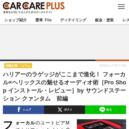
C
L
O
★カーケアプラス認定★
厳選プロショップを地域から探す
S
ショップ紹介
愛車 File
ディテイリング
鈑金・塗装
レ
E
北海道
東北
北関東
南関東
甲信越
北陸
2026.4.17 Fri 17:00
特集記事
コラム
ハリアーのラゲッジがここまで進化！ フォーカ
東海
関西
ル×ヘリックスの魅せるオーディオ術［Pro Sho
p インストール・レビュー］by サウンドステー
中国
四国
ション クァンタム 前編
九州
沖縄
シェア
ポスト
送る
注目の記事
フ
ォーカル
のユートピアM