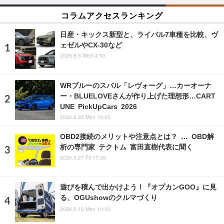
コラムアクセスランキング
日産・キックス新型と、ライバル7車種を比較、ヴ
ェゼルやCX-30など
2026.8.5 Wed 4:50
WRブルーのスバル「レヴォーグ」…カーオーナ
ー・BLUELOVEさんが作り上げた理想形…CART
UNE PickUpCars 2026
2026.6.22 Mon 18:03
OBD2接続のメリットや注意点とは？ … OBD解
析の専門家 テクトム 富田直樹代表に聞く
2020.3.27 Fri 17:39
遊びを積んで出かけよう！『オプカンGOO』に見
る、OGUshowのクルマづくり
2026.5.18 Mon 10:00