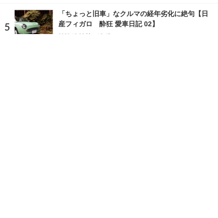
「ちょっと旧車」なクルマの経年劣化に絶句【日
産フィガロ 酔狂 愛車日記 02】
2020.12.28 Mon 18:47
ランキングをもっと見る
注目の話題
ショップレポート
ストップ！不具合修理＆粗悪修理
愛車 File
クルマの疑問Q＆A
自動車豆知識
ホーム
›
特集記事
›
コラム
›
記事
TOP
X
home
Facebook
Instagram