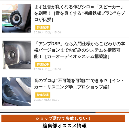
まずは音が良くなる伸びシロ＝「スピーカー」
を刷新！［音を良くする“初級鉄板プラン”をプ
ロが伝授］
特集記事
2026.4.13(月) 15:00
「アンプDSP」なら入門仕様からこだわりの本
格バージョンまでお好みのシステムを構築可
能！［カーオーディオシステム構築論］
特集記事
2026.4.11(土) 18:00
音のプロは“不可能を可能に”できる!?［イン・
カー・リスニング学…プロショップ編］
特集記事
2026.4.9(木) 15:00
編集部オススメ情報