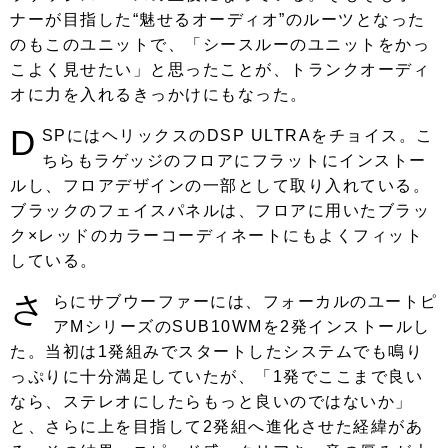
ナーが目指した“魅せるオーディオ”のルーツとなった
のもこのユニットで、「シースルーのユニットをかっ
こよく見せたい」と思ったことが、トランクオーディ
オに力を入れるきっかけにもなった。
D
SPにはヘリックスのDSP ULTRAをチョイス。こ
ちらもラゲッジのフロアにフラットにインストー
ルし、フロアデザインの一部として取り入れている。
ブラックのフェイスパネルは、フロアに用いたブラッ
ク×レッドのカラーコーディネートにもよくフィット
している。
さ
らにサブウーファーには、フォーカルのユートピ
アMシリーズのSUB10WMを2発インストールし
た。当初は1発組みでスタートしたシステムでも鳴り
っぷりに十分満足していたが、「1発でここまで良い
なら、ステレオにしたらもっと良いのではないか」
と、さらに上を目指して2発組へ進化させた経緯があ