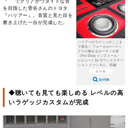
でクリアかつタイトな音
ショップレポート
愛車 File
ディテイリング
を目指した菅谷さんのトヨタ
自動車豆知識
ストップ！不具合修理＆粗悪修理
ディテイリング
洗車
鈑金・塗装
『ハリアー』。音質と見た目を
磨き上げた一台が完成した。
鈑金・塗装
ヘッドライト磨き
コーティング
小キズ直し
防錆
特集記事
フィルム・ラッピング
ストップ 不具合修理＆粗悪修理
カーメーカー「旧車」関連プロジェ
ショップ紹介
ハリアーのラゲッジがここま
クト
で進化！ フォーカル×ヘリッ
ショップレポート
プロショップ検索
レストア
クスの魅せるオーディオ術
コラム
［Pro Shop インストール・
レビュー］by サウンドステー
カーメーカー「旧車」関連プロジ
コラム
イベント
ション クァンタム 前編
ェクト
全 11 枚
インタビュー
イベント告知
イベントレポート
拡大写真
◆聴いても見ても楽しめる レベルの高
いラゲッジカスタムが完成