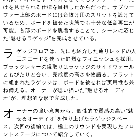
けを見せられる仕様を目指したからだった。サブウー
ファー上部のボードには音抜け用のスリットを設けて
いるため、ボードを被せた状態でも十分な低音再生が
可能。各部のボードを脱着することで、シーンに応じ
た“魅せるラゲッジ”を完成させている。
ラ
ゲッジフロアは、先にも紹介した通りレッドの人
工スエードを使った鮮烈なフィニッシュを採用。
ブラックレザーの縁取りはラゲッジのサイドウォール
ともぴたりと合い、完成度の高さを物語る。フラット
に組まれたラゲッジは、ボードを被せれば実用性も兼
ね備える。オーナーが思い描いた“魅せるオーディ
オ”が、理想的な形で完成した。
オ
ーナーの強い意向から、個性的で質感の高い“魅
せるオーディオ”を作り上げたラゲッジスペー
ス。次回の後編では、極上のサウンドを実現したフロ
ントステージについて紹介していく。