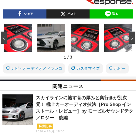
シェア
ポスト
送る
‹
1
/
3
ナビ・オーディオ／ドラレコ
カスタマイズ
ホビー
関連ニュース
スカイラインに施す音の厚みと奥行きが別次
元！ 極上カーオーディオ技法［Pro Shop イン
ストール・レビュー］by モービルサウンドテク
ノロジー 後編
特集記事
2026.4.13(月) 18:00