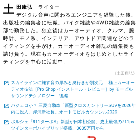
土
田康弘
｜ライター
デジタル音声に関わるエンジニアを経験した後、
出版社の編集者に転職。バイク雑誌や4WD雑誌の編集
部で勤務した。独立後はカーオーディオ、クルマ、腕
時計、モノ系、インテリア、アウトドア関連などのラ
イティングを手がけ、カーオーディオ雑誌の編集長も
請け負う。現在もカーオーディオをはじめとしたライ
ティングを中心に活動中。
《土田康弘》
スカイラインに施す音の厚みと奥行きが別次元！ 極上カーオー
ディオ技法［Pro Shop インストール・レビュー］by モービル
サウンドテクノロジー 後編
パジェロか？ 三菱自動車「新型クロスカントリーSUVを2026年
内に投入」岸浦新社長…オートモビルカウンシル2026
ポルシェ『911ターボS』新型が日本初公開、史上最強の711ps
ツインターボハイブリッド搭載、3635万円から