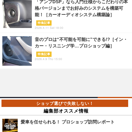
「アンプDSP」なら入門仕様からこだわりの本
格バージョンまでお好みのシステムを構築可
能！［カーオーディオシステム構築論］
特集記事
2026.4.11 Sat 18:00
音のプロは“不可能を可能に”できる!?［イン・
カー・リスニング学…プロショップ編］
特集記事
2026.4.9 Thu 15:00
編集部オススメ情報
愛車を任せられる！ プロショップ訪問レポート