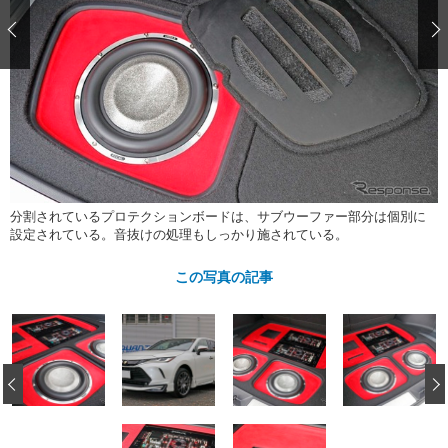
ショップレポート
愛車 File
ディテイリング
自動車豆知識
ストップ！不具合修理＆粗悪修理
ディテイリング
洗車
鈑金・塗装
鈑金・塗装
ヘッドライト磨き
コーティング
小キズ直し
防錆
特集記事
フィルム・ラッピング
ストップ 不具合修理＆粗悪修理
カーメーカー「旧車」関連プロジェ
ショップ紹介
クト
ショップレポート
プロショップ検索
レストア
コラム
カーメーカー「旧車」関連プロジ
コラム
分割されているプロテクションボードは、サブウーファー部分は個別に
イベント
設定されている。音抜けの処理もしっかり施されている。
ェクト
インタビュー
イベント告知
イベントレポート
この写真の記事
‹