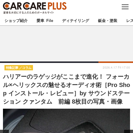
C
L
O
★カーケアプラス認定★
厳選プロショップを地域から探す
S
ショップ紹介
愛車 File
ディテイリング
鈑金・塗装
レ
E
北海道
東北
北関東
南関東
甲信越
北陸
2026.4.17 Fri 17:00
特集記事
コラム
ハリアーのラゲッジがここまで進化！ フォーカ
東海
関西
ル×ヘリックスの魅せるオーディオ術［Pro Sho
p インストール・レビュー］by サウンドステー
中国
四国
ション クァンタム 前編 8枚目の写真・画像
九州
沖縄
注目の記事