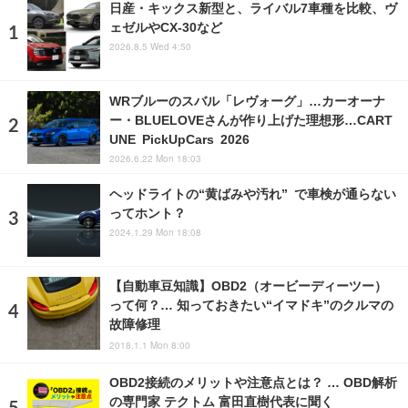
日産・キックス新型と、ライバル7車種を比較、ヴ
ェゼルやCX-30など
2026.8.5 Wed 4:50
WRブルーのスバル「レヴォーグ」…カーオーナ
ー・BLUELOVEさんが作り上げた理想形…CART
UNE PickUpCars 2026
2026.6.22 Mon 18:03
ヘッドライトの“黄ばみや汚れ” で車検が通らない
ってホント？
2024.1.29 Mon 18:08
【自動車豆知識】OBD2（オービーディーツー）
って何？… 知っておきたい“イマドキ”のクルマの
故障修理
2018.1.1 Mon 8:00
OBD2接続のメリットや注意点とは？ … OBD解析
の専門家 テクトム 富田直樹代表に聞く