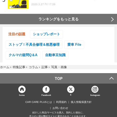
2020.3.27 Fri 17:39
ランキングをもっと見る
注目の話題
ショップレポート
ストップ！不具合修理＆粗悪修理
愛車 File
クルマの疑問Q＆A
自動車豆知識
ホーム
›
特集記事
›
コラム
›
記事
›
写真・画像
TOP
X
home
Facebook
Instagram
CAR CARE PLUSとは
利用規約
個人情報保護方針
お問い合わせ
紹介した商品/サービスを購入、契約した場合に、
売上の一部が弊社サイトに還元されることがあります。