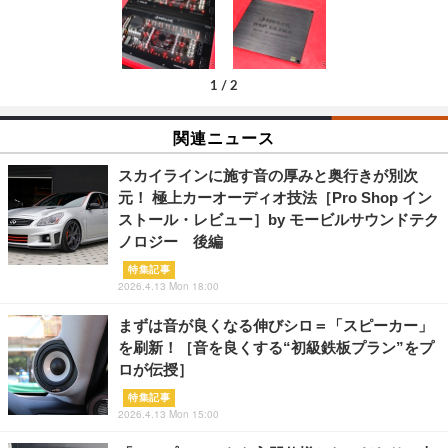
1
/
2
関連ニュース
スカイラインに施す音の厚みと奥行きが別次
元！ 極上カーオーディオ技法［Pro Shop イン
ストール・レビュー］by モービルサウンドテク
ノロジー 後編
特集記事
2026.4.13 Mon 18:00
まずは音が良くなる伸びシロ＝「スピーカー」
を刷新！［音を良くする“初級鉄板プラン”をプ
ロが伝授］
特集記事
2026.4.13 Mon 15:00