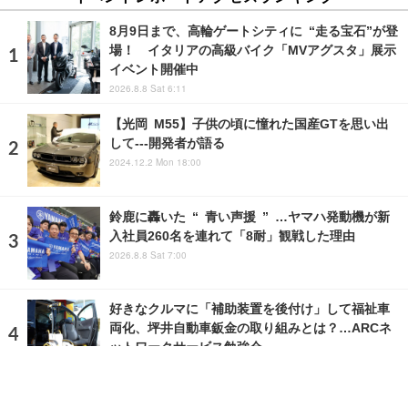
8月9日まで、高輪ゲートシティに “走る宝石”が登
場！ イタリアの高級バイク「MVアグスタ」展示
イベント開催中
2026.8.8 Sat 6:11
【光岡 M55】子供の頃に憧れた国産GTを思い出
して---開発者が語る
2024.12.2 Mon 18:00
鈴鹿に轟いた “ 青い声援 ” …ヤマハ発動機が新
入社員260名を連れて「8耐」観戦した理由
2026.8.8 Sat 7:00
好きなクルマに「補助装置を後付け」して福祉車
両化、坪井自動車鈑金の取り組みとは？…ARCネ
ットワークサービス勉強会
2023.2.18 Sat 7:00
ランキングをもっと見る