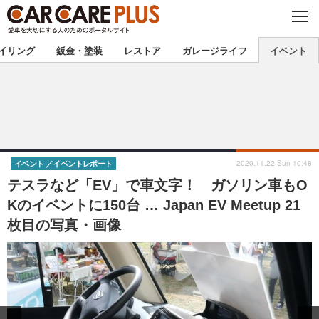
C
L
O
★カーケアプラス認定★
厳選プロショップを地域から探す
S
イリング
鈑金・塗装
レストア
ガレージライフ
イベント
E
北海道
東北
北関東
南関東
甲信越
北陸
2020.11.22 Sun 10:48
イベント
イベントレポート
テスラなど「EV」で車文字！ ガソリン車もO
東海
関西
Kのイベントに150台 … Japan EV Meetup 21
枚目の写真・画像
中国
四国
九州
沖縄
注目の記事