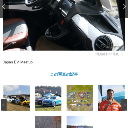
ショップレポート
愛車 File
ディテイリング
自動車豆知識
ストップ！不具合修理＆粗悪修理
ディテイリング
洗車
鈑金・塗装
鈑金・塗装
ヘッドライト磨き
コーティング
小キズ直し
防錆
特集記事
フィルム・ラッピング
ストップ 不具合修理＆粗悪修理
カーメーカー「旧車」関連プロジェ
ショップ紹介
クト
ショップレポート
プロショップ検索
レストア
《写真撮影 中尾真二》
コラム
カーメーカー「旧車」関連プロジ
コラム
Japan EV Meetup
イベント
ェクト
インタビュー
イベント告知
イベントレポート
この写真の記事
‹