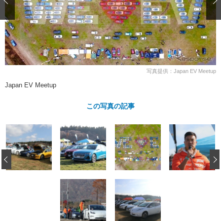
ショップレポート
愛車 File
ディテイリング
自動車豆知識
ストップ！不具合修理＆粗悪修理
ディテイリング
洗車
鈑金・塗装
鈑金・塗装
ヘッドライト磨き
コーティング
小キズ直し
防錆
特集記事
フィルム・ラッピング
ストップ 不具合修理＆粗悪修理
カーメーカー「旧車」関連プロジェ
ショップ紹介
写真提供：Japan EV Meetup
クト
Japan EV Meetup
ショップレポート
プロショップ検索
レストア
コラム
この写真の記事
カーメーカー「旧車」関連プロジ
コラム
イベント
ェクト
インタビュー
イベント告知
イベントレポート
‹