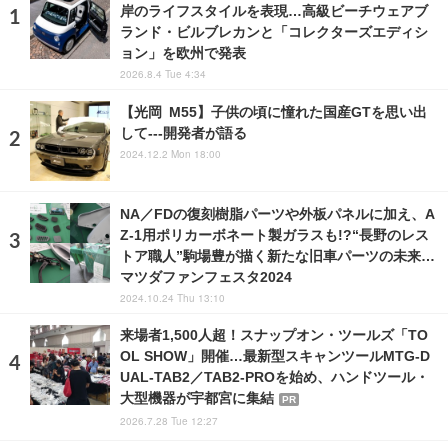
岸のライフスタイルを表現…高級ビーチウェアブ
ランド・ビルブレカンと「コレクターズエディシ
ョン」を欧州で発表
2026.8.4 Tue 4:34
【光岡 M55】子供の頃に憧れた国産GTを思い出
して---開発者が語る
2024.12.2 Mon 18:00
NA／FDの復刻樹脂パーツや外板パネルに加え、A
Z-1用ポリカーボネート製ガラスも!?“長野のレス
トア職人”駒場豊が描く新たな旧車パーツの未来…
マツダファンフェスタ2024
2024.10.24 Thu 13:10
来場者1,500人超！スナップオン・ツールズ「TO
OL SHOW」開催…最新型スキャンツールMTG-D
UAL-TAB2／TAB2-PROを始め、ハンドツール・
大型機器が宇都宮に集結
PR
2026.7.28 Tue 12:27