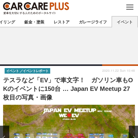
C
L
O
★カーケアプラス認定★
厳選プロショップを地域から探す
S
イリング
鈑金・塗装
レストア
ガレージライフ
イベント
E
北海道
東北
北関東
南関東
甲信越
北陸
2020.11.22 Sun 10:48
イベント
イベントレポート
テスラなど「EV」で車文字！ ガソリン車もO
東海
関西
Kのイベントに150台 … Japan EV Meetup 27
枚目の写真・画像
中国
四国
九州
沖縄
注目の記事