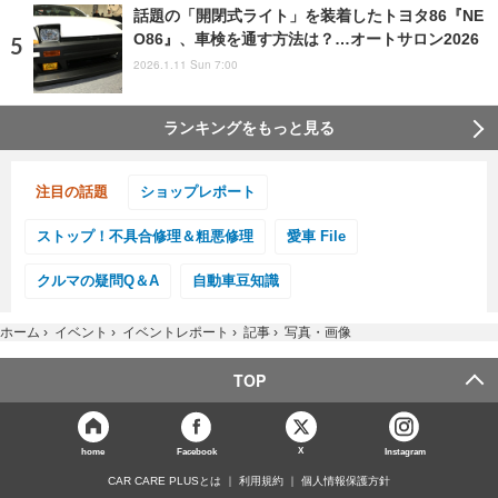
話題の「開閉式ライト」を装着したトヨタ86『NE
O86』、車検を通す方法は？…オートサロン2026
2026.1.11 Sun 7:00
ランキングをもっと見る
注目の話題
ショップレポート
ストップ！不具合修理＆粗悪修理
愛車 File
クルマの疑問Q＆A
自動車豆知識
ホーム
›
イベント
›
イベントレポート
›
記事
›
写真・画像
TOP
X
home
Facebook
Instagram
CAR CARE PLUSとは
利用規約
個人情報保護方針