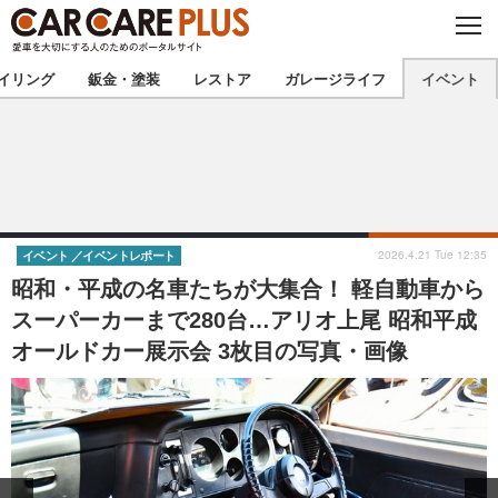
C
L
O
★カーケアプラス認定★
厳選プロショップを地域から探す
S
イリング
鈑金・塗装
レストア
ガレージライフ
イベント
E
北海道
東北
北関東
南関東
甲信越
北陸
2026.4.21 Tue 12:35
イベント
イベントレポート
昭和・平成の名車たちが大集合！ 軽自動車から
東海
関西
スーパーカーまで280台…アリオ上尾 昭和平成
オールドカー展示会 3枚目の写真・画像
中国
四国
九州
沖縄
注目の記事