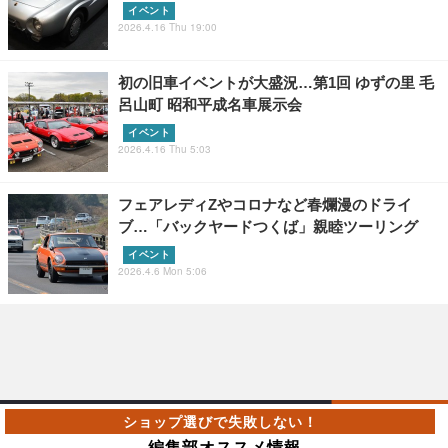
イベント
2026.4.16 Thu 19:00
初の旧車イベントが大盛況…第1回 ゆずの里 毛
呂山町 昭和平成名車展示会
イベント
2026.4.16 Thu 5:03
フェアレディZやコロナなど春爛漫のドライ
ブ…「バックヤードつくば」親睦ツーリング
イベント
2026.4.6 Mon 5:06
編集部オススメ情報