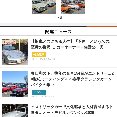
1
/
8
関連ニュース
【旧車と共にある人生】「不便」という名の、
至極の贅沢 … カーオーナー・住野公一氏
特集記事
2026.3.27 Fri 15:56
春日和の下、往年の名車154台がエントリー…2
0世紀ミーティング2026春季クラシックカー＆
バイクの集い
イベント
2026.4.18 Sat 5:45
ヒストリックカーで文化継承と人材育成するト
ヨタ…オートモビルカウンシル2026