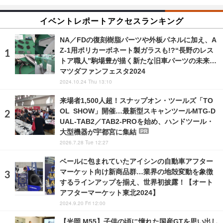
イベントレポートアクセスランキング
NA／FDの復刻樹脂パーツや外板パネルに加え、A
Z-1用ポリカーボネート製ガラスも!?“長野のレス
トア職人”駒場豊が描く新たな旧車パーツの未来…
マツダファンフェスタ2024
2024.10.24 Thu 13:10
来場者1,500人超！スナップオン・ツールズ「TO
OL SHOW」開催…最新型スキャンツールMTG-D
UAL-TAB2／TAB2-PROを始め、ハンドツール・
大型機器が宇都宮に集結
PR
2026.7.28 Tue 12:27
ベールに包まれていたアイシンの自動車アフター
マーケット向け新商品群…業界の地殻変動を象徴
するラインアップを揃え、世界初披露！【オート
アフターマーケット東北2024】
2024.9.20 Fri 12:00
【光岡 M55】子供の頃に憧れた国産GTを思い出し