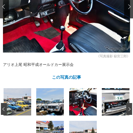
ショップレポート
愛車 File
ディテイリング
自動車豆知識
ストップ！不具合修理＆粗悪修理
ディテイリング
洗車
鈑金・塗装
鈑金・塗装
ヘッドライト磨き
コーティング
小キズ直し
防錆
特集記事
フィルム・ラッピング
ストップ 不具合修理＆粗悪修理
カーメーカー「旧車」関連プロジェ
ショップ紹介
クト
ショップレポート
プロショップ検索
レストア
《写真撮影 嶽宮三郎》
コラム
カーメーカー「旧車」関連プロジ
コラム
アリオ上尾 昭和平成オールドカー展示会
イベント
ェクト
インタビュー
イベント告知
イベントレポート
この写真の記事
‹