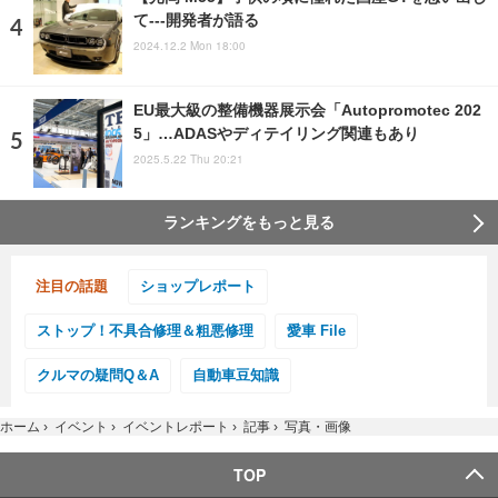
て---開発者が語る
2024.12.2 Mon 18:00
EU最大級の整備機器展示会「Autopromotec 202
5」…ADASやディテイリング関連もあり
2025.5.22 Thu 20:21
ランキングをもっと見る
注目の話題
ショップレポート
ストップ！不具合修理＆粗悪修理
愛車 File
クルマの疑問Q＆A
自動車豆知識
ホーム
›
イベント
›
イベントレポート
›
記事
›
写真・画像
TOP