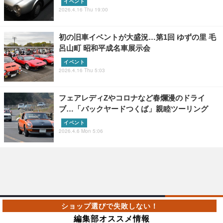
イベント
2026.4.16 Thu 19:00
初の旧車イベントが大盛況…第1回 ゆずの里 毛
呂山町 昭和平成名車展示会
イベント
2026.4.16 Thu 5:03
フェアレディZやコロナなど春爛漫のドライ
ブ…「バックヤードつくば」親睦ツーリング
イベント
2026.4.6 Mon 5:06
編集部オススメ情報