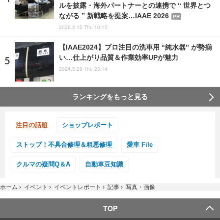
ルを披露・海外パートナーとの連携で “ 世界とつ
ながる ” 新戦略を提案…IAAE 2026
PR
2026.2.12 Thu 10:15
【IAAE2024】プロ注目の洗車用 “純水器” が勢揃
い…仕上がり品質＆作業効率UPが魅力
2024.3.28 Thu 23:14
ランキングをもっと見る
注目の話題
ショップレポート
ストップ！不具合修理＆粗悪修理
愛車 File
クルマの疑問Q＆A
自動車豆知識
ホーム
›
イベント
›
イベントレポート
›
記事
›
写真・画像
TOP