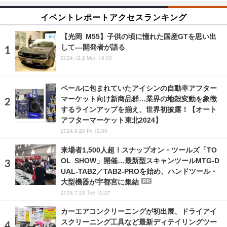
イベントレポートアクセスランキング
【光岡 M55】子供の頃に憧れた国産GTを思い出
して---開発者が語る
2024.12.2 Mon 18:00
ベールに包まれていたアイシンの自動車アフター
マーケット向け新商品群…業界の地殻変動を象徴
するラインアップを揃え、世界初披露！【オート
アフターマーケット東北2024】
2024.9.20 Fri 12:00
来場者1,500人超！スナップオン・ツールズ「TO
OL SHOW」開催…最新型スキャンツールMTG-D
UAL-TAB2／TAB2-PROを始め、ハンドツール・
大型機器が宇都宮に集結
PR
2026.7.28 Tue 12:27
カーエアコンクリーニングが初出展、ドライアイ
スクリーニング工具など最新ディテイリングツー