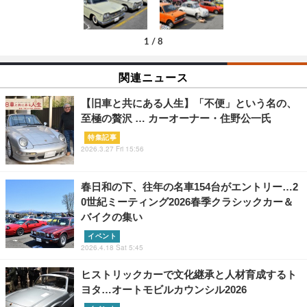
1
/
8
関連ニュース
【旧車と共にある人生】「不便」という名の、
至極の贅沢 … カーオーナー・住野公一氏
特集記事
2026.3.27 Fri 15:56
春日和の下、往年の名車154台がエントリー…2
0世紀ミーティング2026春季クラシックカー＆
バイクの集い
イベント
2026.4.18 Sat 5:45
ヒストリックカーで文化継承と人材育成するト
ヨタ…オートモビルカウンシル2026