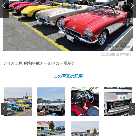
ショップレポート
愛車 File
ディテイリング
自動車豆知識
ストップ！不具合修理＆粗悪修理
ディテイリング
洗車
鈑金・塗装
鈑金・塗装
ヘッドライト磨き
コーティング
小キズ直し
防錆
特集記事
フィルム・ラッピング
ストップ 不具合修理＆粗悪修理
カーメーカー「旧車」関連プロジェ
ショップ紹介
クト
ショップレポート
プロショップ検索
レストア
《写真撮影 嶽宮三郎》
コラム
アリオ上尾 昭和平成オールドカー展示会
カーメーカー「旧車」関連プロジ
コラム
イベント
ェクト
この写真の記事
インタビュー
イベント告知
イベントレポート
‹