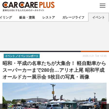
C
L
O
★カーケアプラス認定★
厳選プロショップを地域から探す
S
イリング
鈑金・塗装
レストア
ガレージライフ
イベント
E
北海道
東北
北関東
南関東
甲信越
北陸
2026.4.21 Tue 12:35
イベント
イベントレポート
昭和・平成の名車たちが大集合！ 軽自動車から
東海
関西
スーパーカーまで280台…アリオ上尾 昭和平成
オールドカー展示会 9枚目の写真・画像
中国
四国
九州
沖縄
注目の記事