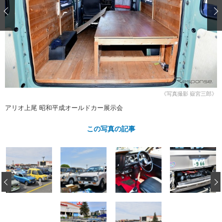
ショップレポート
愛車 File
ディテイリング
自動車豆知識
ストップ！不具合修理＆粗悪修理
ディテイリング
洗車
鈑金・塗装
鈑金・塗装
ヘッドライト磨き
コーティング
小キズ直し
防錆
特集記事
フィルム・ラッピング
ストップ 不具合修理＆粗悪修理
カーメーカー「旧車」関連プロジェ
ショップ紹介
クト
ショップレポート
プロショップ検索
レストア
《写真撮影 嶽宮三郎》
コラム
カーメーカー「旧車」関連プロジ
コラム
アリオ上尾 昭和平成オールドカー展示会
イベント
ェクト
インタビュー
イベント告知
イベントレポート
この写真の記事
‹