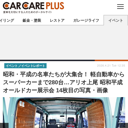
C
L
O
★カーケアプラス認定★
厳選プロショップを地域から探す
S
イリング
鈑金・塗装
レストア
ガレージライフ
イベント
E
北海道
東北
北関東
南関東
甲信越
北陸
2026.4.21 Tue 12:35
イベント
イベントレポート
昭和・平成の名車たちが大集合！ 軽自動車から
東海
関西
スーパーカーまで280台…アリオ上尾 昭和平成
オールドカー展示会 14枚目の写真・画像
中国
四国
九州
沖縄
注目の記事