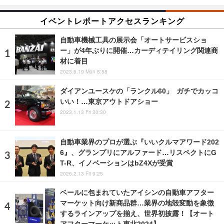
イベントレポートアクセスランキング
自動車機械工具の展示会「オートサービスショ
ー」が4年ぶりに開催…カーディテイリング関連商
材に着目
2023.6.19 Mon 8:58
ダイアンユースケの「ランクル60」 ガチでカッコ
いい！…東京アウトドアショー
2023.1.13 Fri 20:30
自動車業界のプロが選ぶ『いいクルマアワード202
6』、グランプリにアルファード…リスペクトにG
T-R、イノベーションはbZ4Xが受賞
2026.2.13 Fri 9:25
ベールに包まれていたアイシンの自動車アフター
マーケット向け新商品群…業界の地殻変動を象徴
するラインアップを揃え、世界初披露！【オート