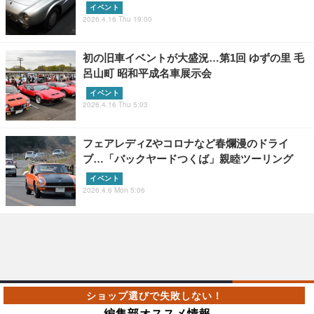
イベント
2026.4.16 Thu 19:00
初の旧車イベントが大盛況…第1回 ゆずの里 毛
呂山町 昭和平成名車展示会
イベント
2026.4.16 Thu 5:03
フェアレディZやコロナなど春爛漫のドライ
ブ…「バックヤードつくば」親睦ツーリング
イベント
2026.4.6 Mon 5:06
編集部オススメ情報