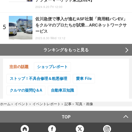
アフターマーケット東北2024】
2024.9.20 Fri 12:00
佐川急便で導入が進むASF社製「商用軽バンEV」
をクルマのプロたちが試乗…ARCネットワークサ
ービス
2023.8.30 Wed 13:12
ランキングをもっと見る
注目の話題
ショップレポート
ストップ！不具合修理＆粗悪修理
愛車 File
クルマの疑問Q＆A
自動車豆知識
ホーム
›
イベント
›
イベントレポート
›
記事
›
写真・画像
TOP