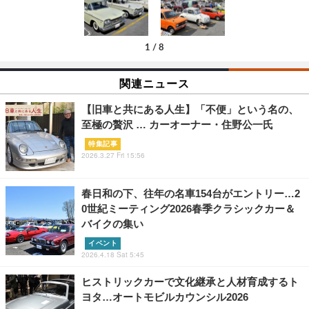
1
/
8
関連ニュース
【旧車と共にある人生】「不便」という名の、
至極の贅沢 … カーオーナー・住野公一氏
特集記事
2026.3.27 Fri 15:56
春日和の下、往年の名車154台がエントリー…2
0世紀ミーティング2026春季クラシックカー＆
バイクの集い
イベント
2026.4.18 Sat 5:45
ヒストリックカーで文化継承と人材育成するト
ヨタ…オートモビルカウンシル2026