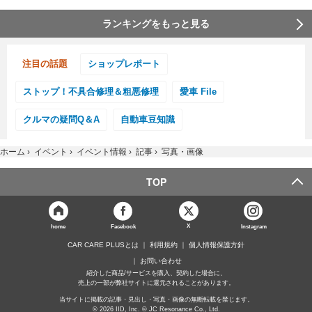
ランキングをもっと見る
注目の話題
ショップレポート
ストップ！不具合修理＆粗悪修理
愛車 File
クルマの疑問Q＆A
自動車豆知識
ホーム
›
イベント
›
イベント情報
›
記事
›
写真・画像
TOP
X
home
Facebook
Instagram
CAR CARE PLUSとは
利用規約
個人情報保護方針
お問い合わせ
紹介した商品/サービスを購入、契約した場合に、
売上の一部が弊社サイトに還元されることがあります。
当サイトに掲載の記事・見出し・写真・画像の無断転載を禁じます。
© 2026 IID, Inc. © JC Resonance Co., Ltd.