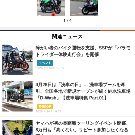
1
/
4
関連ニュース
障がい者のバイク運転を支援、SSPが「パラモ
トライダー体験走行会」を開催
イベント
2026.4.6 Mon 17:00
4月28日は「洗車の日」… 洗車場ブームを牽
引、全国各地で新規オープンが続く純水洗車場
「D-Wash」【洗車場特集 Part.01】
特集記事
2026.4.24 Fri 6:32
ヤマハが初の長距離ツーリングイベント開催、
8万円も「高くない」リピート参加したくなる