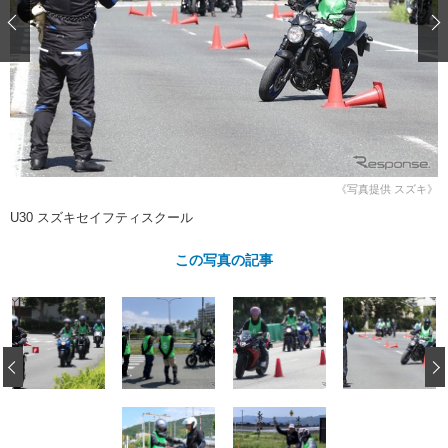
ショップレポート
愛車 File
ディテイリング
自動車豆知識
ストップ！不具合修理＆粗悪修理
ディテイリング
洗車
鈑金・塗装
鈑金・塗装
ヘッドライト磨き
コーティング
小キズ直し
防錆
特集記事
フィルム・ラッピング
ストップ 不具合修理＆粗悪修理
カーメーカー「旧車」関連プロジェ
ショップ紹介
クト
ショップレポート
プロショップ検索
レストア
《写真提供 スズキ》
コラム
カーメーカー「旧車」関連プロジ
コラム
U30 スズキセイフティスクール
イベント
ェクト
インタビュー
イベント告知
イベントレポート
この写真の記事
‹