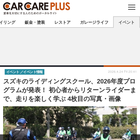
C
L
O
★カーケアプラス認定★
厳選プロショップを地域から探す
S
イリング
鈑金・塗装
レストア
ガレージライフ
イベント
E
北海道
東北
北関東
南関東
甲信越
北陸
2026.4.24 Fri 20:41
イベント
イベント情報
スズキのライディングスクール、2026年度プロ
東海
関西
グラムが発表！ 初心者からリターンライダーま
で、走りを楽しく学ぶ 4枚目の写真・画像
中国
四国
九州
沖縄
注目の記事