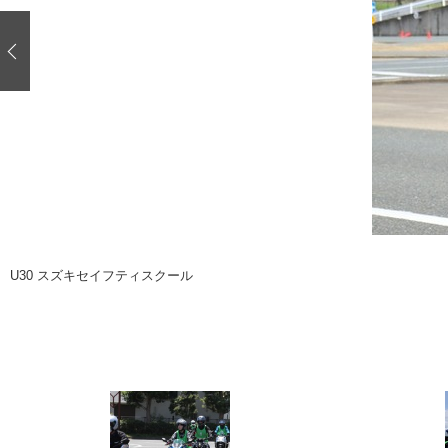
注目の記事
ショップレポート
ディテイリング
自動車豆知識
ディテイリング
鈑金・塗装
鈑金・塗装
ヘッドライト磨き
小キズ直し
特集記事
フィルム・ラッピング
ストップ 不具合修理＆粗悪修理
ショップ紹介
コラム
ショップレポート
レストア
カーメーカー「旧車」関連プロジェク
イベント
U30 スズキセイフティスクール
インタビュー
イベント告知