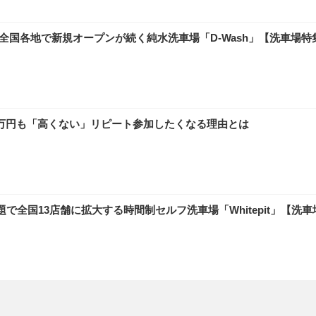
国各地で新規オープンが続く純水洗車場「D-Wash」【洗車場特集 Pa
万円も「高くない」リピート参加したくなる理由とは
国13店舗に拡大する時間制セルフ洗車場「Whitepit」【洗車場特集