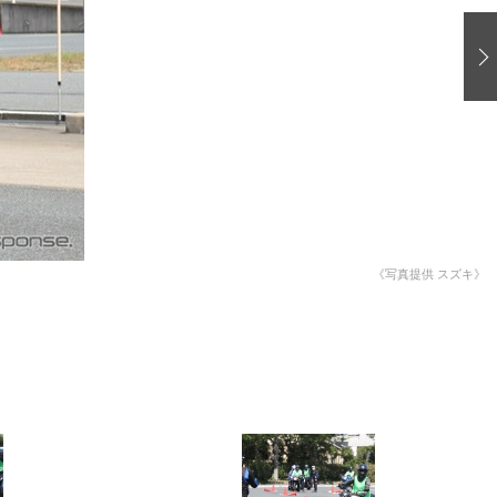
愛車 File
ストップ！不具合修理＆粗悪修理
洗車
コーティング
防錆
ーメーカー「旧車」関連プロジェクト
プロショップ検索
《写真提供 スズキ》
コラム
イベントレポート