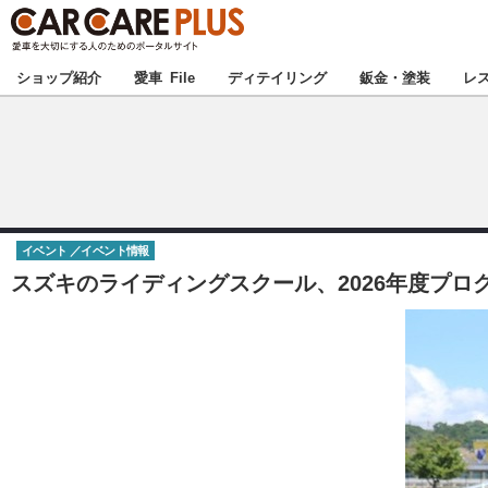
★カーケアプラス
ショップ紹介
愛車 File
ディテイリング
鈑金・塗装
レ
北海道
北関東
イベント
イベント情報
甲信越
スズキのライディングスクール、2026年度プロ
東海
中国
九州