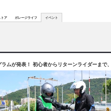
認定★
厳選プロショ
ストア
ガレージライフ
イベント
東北
南関東
北陸
グラムが発表！ 初心者からリターンライダーまで
関西
四国
沖縄