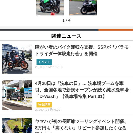
1
/
4
関連ニュース
障がい者のバイク運転を支援、SSPが「パラモ
トライダー体験走行会」を開催
イベント
2026.4.6 Mon 17:00
4月28日は「洗車の日」… 洗車場ブームを牽
引、全国各地で新規オープンが続く純水洗車場
「D-Wash」【洗車場特集 Part.01】
特集記事
2026.4.24 Fri 6:32
ヤマハが初の長距離ツーリングイベント開催、
8万円も「高くない」リピート参加したくなる