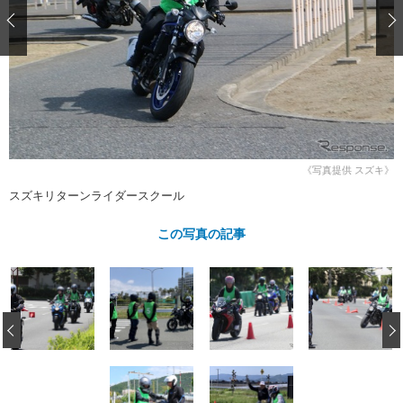
ショップレポート
愛車 File
ディテイリング
自動車豆知識
ストップ！不具合修理＆粗悪修理
ディテイリング
洗車
鈑金・塗装
鈑金・塗装
ヘッドライト磨き
コーティング
小キズ直し
防錆
特集記事
フィルム・ラッピング
ストップ 不具合修理＆粗悪修理
カーメーカー「旧車」関連プロジェ
ショップ紹介
クト
ショップレポート
プロショップ検索
レストア
《写真提供 スズキ》
コラム
カーメーカー「旧車」関連プロジ
コラム
スズキリターンライダースクール
イベント
ェクト
インタビュー
イベント告知
イベントレポート
この写真の記事
‹