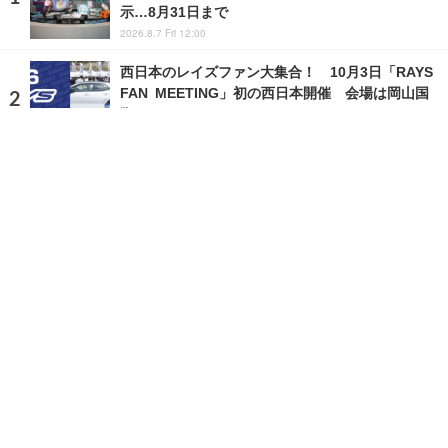
示…8月31日まで
2026.8.7 Fri 12:00
西日本のレイズファン大集合！ 10月3日「RAYS
FAN MEETING」初の西日本開催 会場は岡山国
際サーキット
2026.8.7 Fri 18:00
ランキングをもっと見る
注目の話題
ショップレポート
ストップ！不具合修理＆粗悪修理
愛車 File
クルマの疑問Q＆A
自動車豆知識
ホーム
›
イベント
›
イベント情報
›
記事
›
写真・画像
TOP