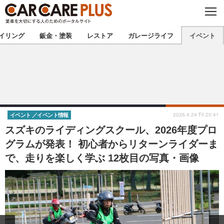
C
L
O
★カーケアプラス認定★
厳選プロショップを地域から探す
S
イリング
鈑金・塗装
レストア
ガレージライフ
イベント
E
北海道
東北
北関東
南関東
甲信越
北陸
2026.4.24 Fri 20:41
イベント
イベント情報
スズキのライディングスクール、2026年度プロ
東海
関西
グラムが発表！ 初心者からリターンライダーま
で、走りを楽しく学ぶ 12枚目の写真・画像
中国
四国
九州
沖縄
注目の記事