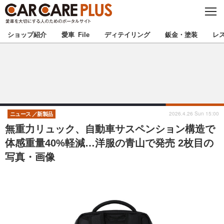
C
L
O
★カーケアプラス認定★
厳選プロショップを地域から探す
S
ショップ紹介
愛車 File
ディテイリング
鈑金・塗装
レ
E
北海道
東北
北関東
南関東
甲信越
北陸
2026.4.26 Sun 15:00
ニュース
新製品
無重力リュック、自動車サスペンション構造で
東海
関西
体感重量40%軽減…洋服の青山で発売 2枚目の
写真・画像
中国
四国
九州
沖縄
注目の記事