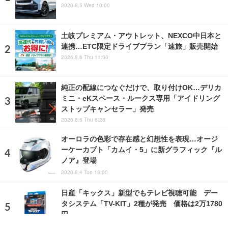
2026.8.5 Wed 10:00
土岐プレミアム・アウトレット、NEXCO中日本と
連携…ETC限定ドライブプラン「速旅」販売開始
2026.8.6 Thu 11:00
純正の配線につなぐだけで、取り付けOK…デリカ
ミニ・eKスペース・ルークス専用「アイドリング
ストップキャンセラー」発売
2026.8.6 Thu 6:28
オーロラの色彩で存在感と幻想性を表現…オージ
ーケーカブト「カムイ・5」に新グラフィック『ル
ノア』登場
2026.8.4 Tue 13:00
日産「キックス」新型でもテレビ視聴可能 デー
タシステム「TV-KIT」2種が発売 価格は2万1780
円
2026.8.7 Fri 8:00