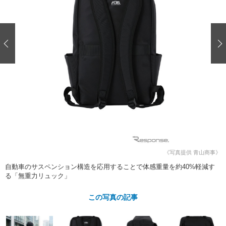
ショップレポート
愛車 File
ディテイリング
自動車豆知識
ストップ！不具合修理＆粗悪修理
ディテイリング
洗車
鈑金・塗装
鈑金・塗装
ヘッドライト磨き
コーティング
小キズ直し
防錆
特集記事
フィルム・ラッピング
ストップ 不具合修理＆粗悪修理
カーメーカー「旧車」関連プロジェ
ショップ紹介
クト
ショップレポート
プロショップ検索
レストア
コラム
カーメーカー「旧車」関連プロジ
コラム
イベント
ェクト
インタビュー
イベント告知
イベントレポート
《写真提供 青山商事》
自動車のサスペンション構造を応用することで体感重量を約40%軽減す
る「無重力リュック」
この写真の記事