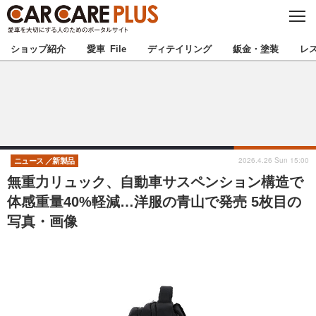
C
L
O
★カーケアプラス認定★
厳選プロショップを地域から探す
S
ショップ紹介
愛車 File
ディテイリング
鈑金・塗装
レ
E
北海道
東北
北関東
南関東
甲信越
北陸
2026.4.26 Sun 15:00
ニュース
新製品
無重力リュック、自動車サスペンション構造で
東海
関西
体感重量40%軽減…洋服の青山で発売 5枚目の
写真・画像
中国
四国
九州
沖縄
注目の記事