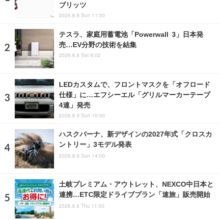
ブリッツ
2026.8.9 Sun 11:30
テスラ、家庭用蓄電池「Powerwall 3」日本発
売…EV分野の技術を結集
2026.8.8 Sat 6:02
LEDカスタムで、フロントマスクを「オフロード
仕様」に…エフシーエル「グリルマーカーテープ
4連」発売
2026.8.9 Sun 16:00
ハスクバーナ、新デザインの2027年式「クロスカ
ントリー」3モデル発表
2026.8.9 Sun 14:00
土岐プレミアム・アウトレット、NEXCO中日本と
連携…ETC限定ドライブプラン「速旅」販売開始
2026.8.6 Thu 11:00