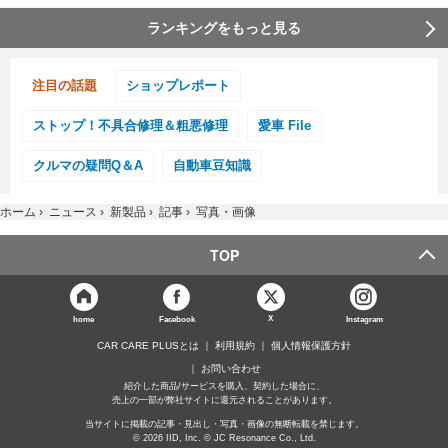
ランキングをもっと見る
注目の話題
ショップレポート
ストップ！不具合修理＆粗悪修理
愛車 File
クルマの疑問Q＆A
自動車豆知識
ホーム
›
ニュース
›
新製品
›
記事
›
写真・画像
TOP
X
home
Facebook
Instagram
CAR CARE PLUSとは
利用規約
個人情報保護方針
お問い合わせ
紹介した商品/サービスを購入、契約した場合に、
売上の一部が弊社サイトに還元されることがあります。
当サイトに掲載の記事・見出し・写真・画像の無断転載を禁じます。
© 2026 IID, Inc. © JC Resonance Co., Ltd.