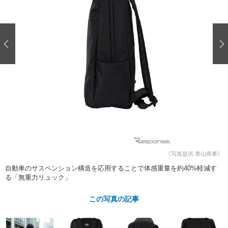
ショップレポート
愛車 File
ディテイリング
自動車豆知識
ストップ！不具合修理＆粗悪修理
ディテイリング
洗車
鈑金・塗装
鈑金・塗装
ヘッドライト磨き
コーティング
小キズ直し
防錆
特集記事
フィルム・ラッピング
ストップ 不具合修理＆粗悪修理
カーメーカー「旧車」関連プロジェ
ショップ紹介
クト
ショップレポート
プロショップ検索
レストア
コラム
カーメーカー「旧車」関連プロジ
コラム
イベント
ェクト
インタビュー
イベント告知
イベントレポート
《写真提供 青山商事》
自動車のサスペンション構造を応用することで体感重量を約40%軽減す
る「無重力リュック」
この写真の記事