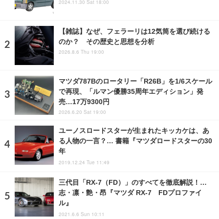
2024.11.30 Sat 18:00
【雑誌】なぜ、フェラーリは12気筒を選び続ける
のか？ その歴史と思想を分析
2026.8.6 Thu 19:00
マツダ787Bのロータリー「R26B」を1/6スケール
で再現、「ルマン優勝35周年エディション」発
売…17万9300円
2026.6.20 Sat 19:00
ユーノスロードスターが生まれたキッカケは、あ
る人物の一言？… 書籍『マツダロードスターの30
年
2019.12.24 Tue 11:49
三代目「RX-7（FD）」のすべてを徹底解説！…
志・凛・艶・昂『マツダ RX-7 FDプロファイ
ル』
2021.6.6 Sun 10:11