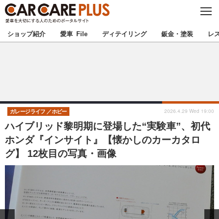
C
L
O
★カーケアプラス認定★
厳選プロショップを地域から探す
S
ショップ紹介
愛車 File
ディテイリング
鈑金・塗装
レ
E
北海道
東北
北関東
南関東
甲信越
北陸
2026.4.29 Wed 19:00
ガレージライフ
ホビー
ハイブリッド黎明期に登場した“実験車”、初代
東海
関西
ホンダ『インサイト』【懐かしのカーカタロ
グ】 12枚目の写真・画像
中国
四国
九州
沖縄
注目の記事