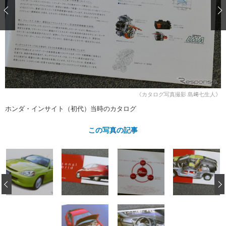
ショップレポート
愛車 File
ディテイリング
自動車豆知識
ストップ！不具合修理＆粗悪修理
ディテイリング
洗車
鈑金・塗装
鈑金・塗装
ヘッドライト磨き
コーティング
小キズ直し
防錆
特集記事
フィルム・ラッピング
ストップ 不具合修理＆粗悪修理
カーメーカー「旧車」関連プロジェ
ショップ紹介
クト
ショップレポート
プロショップ検索
レストア
《カタログ写真撮影 島﨑七生人》
コラム
ホンダ・インサイト（初代）当時のカタログ
カーメーカー「旧車」関連プロジ
コラム
イベント
ェクト
インタビュー
この写真の記事
イベント告知
イベントレポート
‹