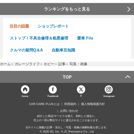
ランキングをもっと見る
注目の話題
ショップレポート
ストップ！不具合修理＆粗悪修理
愛車 File
クルマの疑問Q＆A
自動車豆知識
ホーム
›
ガレージライフ
›
ホビー
›
記事
›
写真・画像
TOP
X
home
Facebook
Instagram
CAR CARE PLUSとは
利用規約
個人情報保護方針
お問い合わせ
紹介した商品/サービスを購入、契約した場合に、
売上の一部が弊社サイトに還元されることがあります。
当サイトに掲載の記事・見出し・写真・画像の無断転載を禁じます。
© 2026 IID, Inc. © JC Resonance Co., Ltd.