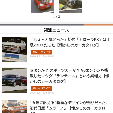
1
/
3
関連ニュース
「ちょっと気どった」初代『カローラFX』は上
級2BOXだった【懐かしのカーカタログ】
ガレージライフ
2026.4.21 Tue 19:00
セダンか？ スポーツカーか？ V6エンジンを搭
載したマツダ『ランティス』という異端児【懐
かしのカーカタログ】
ガレージライフ
2026.4.14 Tue 18:00
“五感に訴える”斬新なデザインが売りだった、
初代日産『ムラーノ』【懐かしのカーカタロ