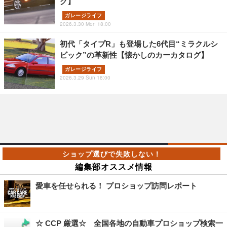
グ】
ガレージライフ
2026.3.30 Mon 18:00
初代「タイプR」も登場した6代目“ミラクルシ
ビック”の革新性【懐かしのカーカタログ】
ガレージライフ
2026.3.29 Sun 18:00
編集部オススメ情報
愛車を任せられる！ プロショップ訪問レポート
☆ CCP 厳選☆ 全国各地の自動車プロショップ検索一